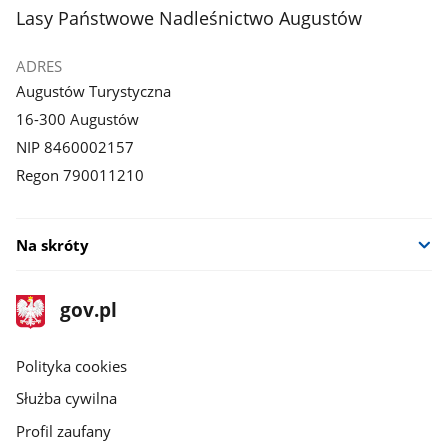
stopka
Lasy Państwowe Nadleśnictwo Augustów
ADRES
Augustów Turystyczna
16-300 Augustów
NIP 8460002157
Regon 790011210
Na skróty
stopka
Strona
gov.pl
gov.pl
główna
gov.pl
Polityka cookies
Służba cywilna
Profil zaufany