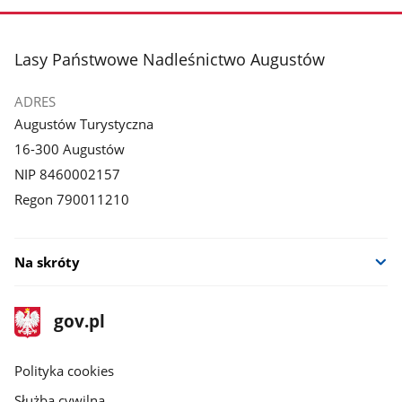
stopka
Lasy Państwowe Nadleśnictwo Augustów
ADRES
Augustów Turystyczna
16-300 Augustów
NIP 8460002157
Regon 790011210
Na skróty
stopka
Strona
gov.pl
gov.pl
główna
gov.pl
Polityka cookies
Służba cywilna