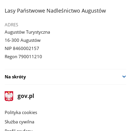
stopka
Lasy Państwowe Nadleśnictwo Augustów
ADRES
Augustów Turystyczna
16-300 Augustów
NIP 8460002157
Regon 790011210
Na skróty
stopka
Strona
gov.pl
gov.pl
główna
gov.pl
Polityka cookies
Służba cywilna