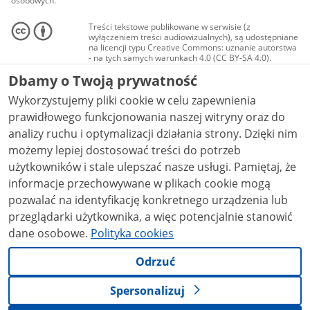
osobowych.
Treści tekstowe publikowane w serwisie (z
wyłączeniem treści audiowizualnych), są udostępniane
na licencji typu Creative Commons: uznanie autorstwa
- na tych samych warunkach 4.0 (CC BY-SA 4.0).
Materiały audiowizualne, w tym zdjęcia, materiały
Dbamy o Twoją prywatność
audio i wideo, są udostępniane na licencji typu
Creative Commons: uznanie autorstwa użycie
Wykorzystujemy pliki cookie w celu zapewnienia
niekomercyjne - bez utworów zależnych 4.0 (CC BY-
NC-ND 4.0), o ile nie jest to stwierdzone inaczej.
prawidłowego funkcjonowania naszej witryny oraz do
analizy ruchu i optymalizacji działania strony. Dzięki nim
możemy lepiej dostosować treści do potrzeb
użytkowników i stale ulepszać nasze usługi. Pamiętaj, że
informacje przechowywane w plikach cookie mogą
pozwalać na identyfikację konkretnego urządzenia lub
przeglądarki użytkownika, a więc potencjalnie stanowić
dane osobowe.
Polityka cookies
Odrzuć
Spersonalizuj