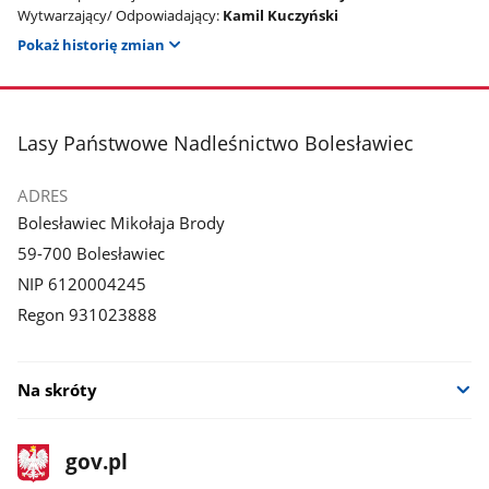
Wytwarzający/ Odpowiadający:
Kamil Kuczyński
Pokaż historię zmian
stopka
Lasy Państwowe Nadleśnictwo Bolesławiec
ADRES
Bolesławiec Mikołaja Brody
59-700 Bolesławiec
NIP 6120004245
Regon 931023888
Na skróty
stopka
Strona
gov.pl
gov.pl
główna