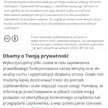
Strony dostępne w domenie www.gov.pl mogą zawierać adresy skrzynek
mailowych. Użytkownik korzystający z odnośnika będącego adresem e-
mail zgadza się na przetwarzanie jego danych (adres e-mail oraz
dobrowolnie podanych danych w wiadomości) w celu przesłania
odpowiedzi na przesłane pytania. Szczegóły przetwarzania danych przez
każdą z jednostek znajdują się w ich politykach przetwarzania danych
osobowych.
Treści tekstowe publikowane w serwisie (z
wyłączeniem treści audiowizualnych), są udostępniane
na licencji typu Creative Commons: uznanie autorstwa
- na tych samych warunkach 4.0 (CC BY-SA 4.0).
Materiały audiowizualne, w tym zdjęcia, materiały
Dbamy o Twoją prywatność
audio i wideo, są udostępniane na licencji typu
Creative Commons: uznanie autorstwa użycie
Wykorzystujemy pliki cookie w celu zapewnienia
niekomercyjne - bez utworów zależnych 4.0 (CC BY-
NC-ND 4.0), o ile nie jest to stwierdzone inaczej.
prawidłowego funkcjonowania naszej witryny oraz do
analizy ruchu i optymalizacji działania strony. Dzięki nim
możemy lepiej dostosować treści do potrzeb
użytkowników i stale ulepszać nasze usługi. Pamiętaj, że
informacje przechowywane w plikach cookie mogą
pozwalać na identyfikację konkretnego urządzenia lub
przeglądarki użytkownika, a więc potencjalnie stanowić