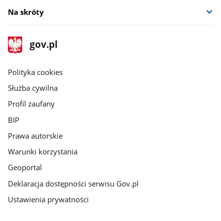
Na skróty
stopka
Strona
gov.pl
gov.pl
główna
gov.pl
Polityka cookies
Służba cywilna
Profil zaufany
BIP
Prawa autorskie
Warunki korzystania
Geoportal
Deklaracja dostępności serwisu Gov.pl
Ustawienia prywatności