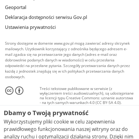
Geoportal
Deklaracja dostępności serwisu Gov.pl
Ustawienia prywatności
Strony dostępne w domenie www.gov.pl mogą zawierać adresy skrzynek
mailowych. Użytkownik korzystający z odnośnika będącego adresem e-
mail zgadza się na przetwarzanie jego danych (adres e-mail oraz
dobrowolnie podanych danych w wiadomości) w celu przesłania
odpowiedzi na przesłane pytania. Szczegóły przetwarzania danych przez
każdą z jednostek znajdują się w ich politykach przetwarzania danych
osobowych.
Treści tekstowe publikowane w serwisie (z
wyłączeniem treści audiowizualnych), są udostępniane
na licencji typu Creative Commons: uznanie autorstwa
- na tych samych warunkach 4.0 (CC BY-SA 4.0).
Materiały audiowizualne, w tym zdjęcia, materiały
Dbamy o Twoją prywatność
audio i wideo, są udostępniane na licencji typu
Creative Commons: uznanie autorstwa użycie
Wykorzystujemy pliki cookie w celu zapewnienia
niekomercyjne - bez utworów zależnych 4.0 (CC BY-
NC-ND 4.0), o ile nie jest to stwierdzone inaczej.
prawidłowego funkcjonowania naszej witryny oraz do
analizy ruchu i optymalizacji działania strony. Dzięki nim