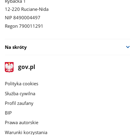
Rybacka 1
12-220 Ruciane-Nida
NIP 8490004497
Regon 790011291
Na skróty
stopka
Strona
gov.pl
gov.pl
główna
gov.pl
Polityka cookies
Służba cywilna
Profil zaufany
BIP
Prawa autorskie
Warunki korzystania