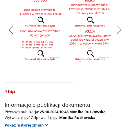
Pokaż
Pokaż
zdjęcie
zdjęcie
Pokaż
Poka
1
2
poprzednie
nest
z
z
zdjęcia
zdjęc
galerii.
galerii.
Pokaż
Pokaż
zdjęcie
zdjęcie
3
4
z
z
galerii.
galerii.
Informacje o publikacji dokumentu
Pierwsza publikacja:
25.10.2024 10:48 Monika Rutkowska
Wytwarzający/ Odpowiadający:
Monika Rutkowska
Pokaż historię zmian