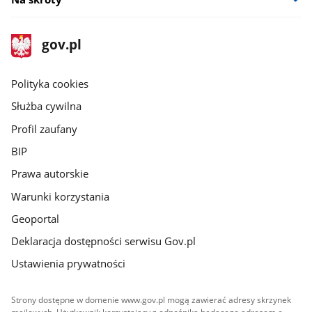
stopka
Strona
gov.pl
gov.pl
główna
gov.pl
Polityka cookies
Służba cywilna
Profil zaufany
BIP
Prawa autorskie
Warunki korzystania
Geoportal
Deklaracja dostępności serwisu Gov.pl
Ustawienia prywatności
Strony dostępne w domenie www.gov.pl mogą zawierać adresy skrzynek