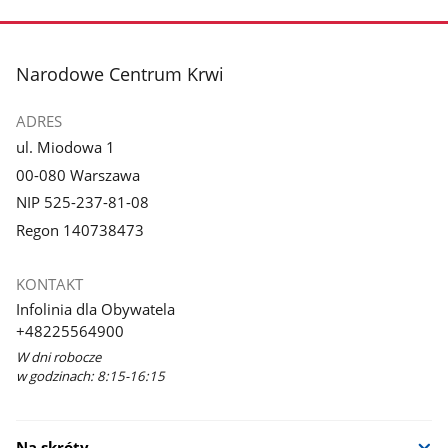
stopka
Narodowe Centrum Krwi
ADRES
ul. Miodowa 1
00-080 Warszawa
NIP 525-237-81-08
Regon 140738473
KONTAKT
Infolinia dla Obywatela
+48225564900
W dni robocze
w godzinach: 8:15-16:15
Na skróty