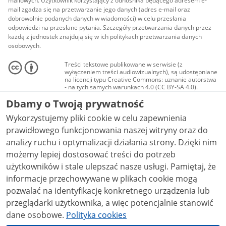
mailowych. Użytkownik korzystający z odnośnika będącego adresem e-
mail zgadza się na przetwarzanie jego danych (adres e-mail oraz
dobrowolnie podanych danych w wiadomości) w celu przesłania
odpowiedzi na przesłane pytania. Szczegóły przetwarzania danych przez
każdą z jednostek znajdują się w ich politykach przetwarzania danych
osobowych.
Treści tekstowe publikowane w serwisie (z
wyłączeniem treści audiowizualnych), są udostępniane
na licencji typu Creative Commons: uznanie autorstwa
- na tych samych warunkach 4.0 (CC BY-SA 4.0).
Materiały audiowizualne, w tym zdjęcia, materiały
Dbamy o Twoją prywatność
audio i wideo, są udostępniane na licencji typu
Creative Commons: uznanie autorstwa użycie
Wykorzystujemy pliki cookie w celu zapewnienia
niekomercyjne - bez utworów zależnych 4.0 (CC BY-
NC-ND 4.0), o ile nie jest to stwierdzone inaczej.
prawidłowego funkcjonowania naszej witryny oraz do
analizy ruchu i optymalizacji działania strony. Dzięki nim
możemy lepiej dostosować treści do potrzeb
użytkowników i stale ulepszać nasze usługi. Pamiętaj, że
informacje przechowywane w plikach cookie mogą
pozwalać na identyfikację konkretnego urządzenia lub
przeglądarki użytkownika, a więc potencjalnie stanowić
dane osobowe.
Polityka cookies