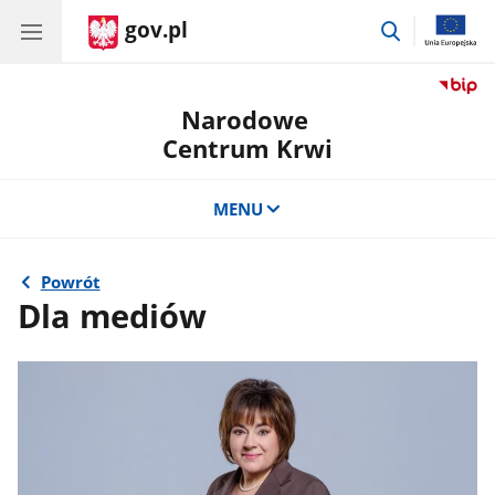
gov.pl
przejdź
do
wyszukiwar
Narodowe
Centrum Krwi
MENU
Powrót
Dla mediów