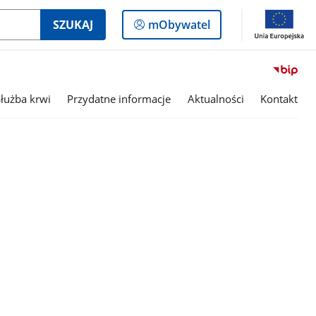
Logowanie
SZUKAJ
mObywatel
do
panelu
służba krwi
Przydatne informacje
Aktualności
Kontakt