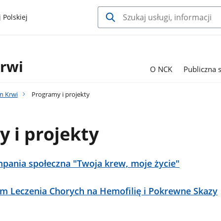
 Polskiej
e
rwi
O NCK
Publiczna 
m Krwi
Programy i projekty
 i projekty
pania społeczna "Twoja krew, moje życie"
 Leczenia Chorych na Hemofilię i Pokrewne Skazy