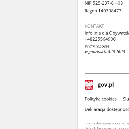
NIP 525-237-81-08
Regon 140738473
KONTAKT
Infolinia dla Obywatel
+48225564900
W dni robocze
w godzinach: 8:15-16:15
stopka
Strona
gov.pl
gov.pl
główna
gov.pl
Polityka cookies
Sł
Deklaracja dostępnośc
Strony dostępne w domenie
danych (adres e-mail oraz 