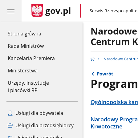
gov.pl
gov.pl
Serwis Rzeczypospolitej
Narodow
gov.pl
Strona główna
Centrum K
Rada Ministrów
Kancelaria Premiera
Narodowe Centru
Ministerstwa
Powrót
Programy
Urzędy, instytucje
i placówki RP
Ogólnopolska kam
Usługi dla obywatela
Narodowy Program
Usługi dla przedsiębiorcy
Krwotoczne
Usługi dla urzędnika