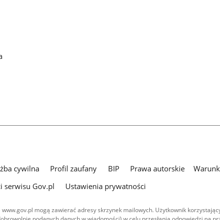
a
użba cywilna
Profil zaufany
BIP
Prawa autorskie
Warunki
i serwisu Gov.pl
Ustawienia prywatności
 www.gov.pl mogą zawierać adresy skrzynek mailowych. Użytkownik korzystający
dobrowolnie podanych danych w wiadomości) w celu przesłania odpowiedzi na prz