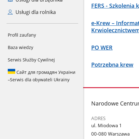
FERS - Szkolenia
Usługi dla rolnika
e-Krew – Informa
Krwiolecznictwe
Profil zaufany
PO WER
Baza wiedzy
Serwis Służby Cywilnej
Potrzebna krew
Сайт для громадян України
–
Serwis dla obywateli Ukrainy
stopka
Narodowe Centru
ADRES
ul. Miodowa 1
00-080 Warszawa