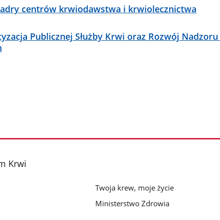
 kadry centrów krwiodawstwa i krwiolecznictwa
tyzacja Publicznej Służby Krwi oraz Rozwój Nadzoru
m
m Krwi
Twoja krew, moje życie
Ministerstwo Zdrowia