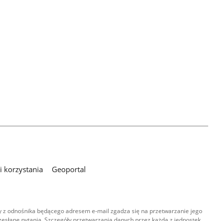
 korzystania
Geoportal
 z odnośnika będącego adresem e-mail zgadza się na przetwarzanie jego
esłane pytania. Szczegóły przetwarzania danych przez każdą z jednostek