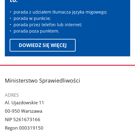
porada z udziałem tłumacza języka migowego;
porada w punkcie;
porada przez telefon lub internet;
porada poza punktem.
DOWIEDZ SIĘ WIĘCEJ
stopka
Ministerstwo Sprawiedliwości
ADRES
Al. Ujazdowskie 11
00-950 Warszawa
NIP 5261673166
Regon 000319150