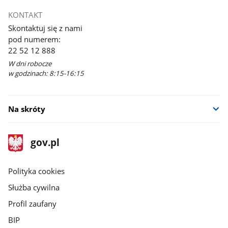
KONTAKT
Skontaktuj się z nami
pod numerem:
22 52 12 888
W dni robocze
w godzinach: 8:15-16:15
Na skróty
stopka
Strona
gov.pl
gov.pl
główna
gov.pl
Polityka cookies
Służba cywilna
Profil zaufany
BIP