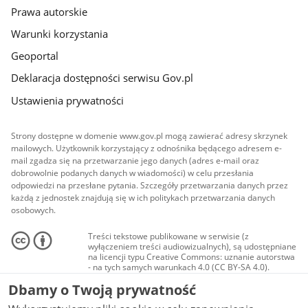
Prawa autorskie
Warunki korzystania
Geoportal
Deklaracja dostępności serwisu Gov.pl
Ustawienia prywatności
Strony dostępne w domenie www.gov.pl mogą zawierać adresy skrzynek
mailowych. Użytkownik korzystający z odnośnika będącego adresem e-
mail zgadza się na przetwarzanie jego danych (adres e-mail oraz
dobrowolnie podanych danych w wiadomości) w celu przesłania
odpowiedzi na przesłane pytania. Szczegóły przetwarzania danych przez
każdą z jednostek znajdują się w ich politykach przetwarzania danych
osobowych.
Treści tekstowe publikowane w serwisie (z
wyłączeniem treści audiowizualnych), są udostępniane
na licencji typu Creative Commons: uznanie autorstwa
- na tych samych warunkach 4.0 (CC BY-SA 4.0).
Materiały audiowizualne, w tym zdjęcia, materiały
Dbamy o Twoją prywatność
audio i wideo, są udostępniane na licencji typu
Creative Commons: uznanie autorstwa użycie