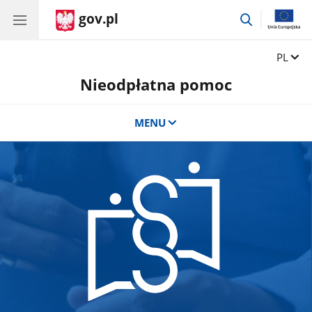
gov.pl
przejdź
do
wyszukiwar
Zmień 
PL
Nieodpłatna pomoc
MENU