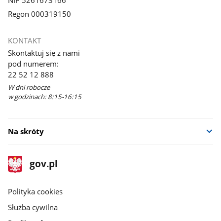
NIP 5261673166
Regon 000319150
KONTAKT
Skontaktuj się z nami
pod numerem:
22 52 12 888
W dni robocze
w godzinach: 8:15-16:15
Na skróty
stopka
Strona
gov.pl
gov.pl
główna
gov.pl
Polityka cookies
Służba cywilna