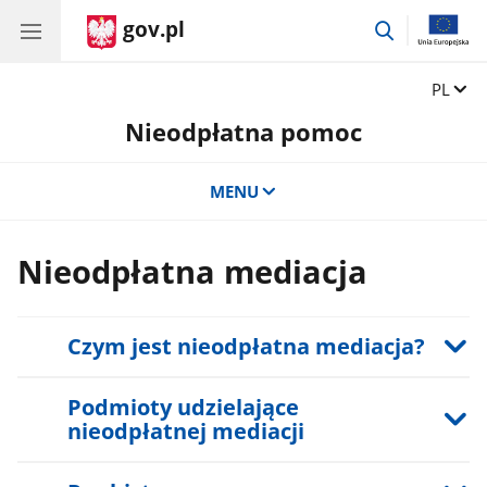
gov.pl
przejdź
do
wyszukiwar
Zmień 
PL
Nieodpłatna pomoc
MENU
Nieodpłatna mediacja
Czym jest nieodpłatna mediacja?
Podmioty udzielające
nieodpłatnej mediacji