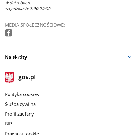
W dni robocze
w godzinach: 7:00-20:00
MEDIA SPOŁECZNOŚCIOWE:
Na skróty
stopka
Strona
gov.pl
gov.pl
główna
gov.pl
Polityka cookies
Służba cywilna
Profil zaufany
BIP
Prawa autorskie