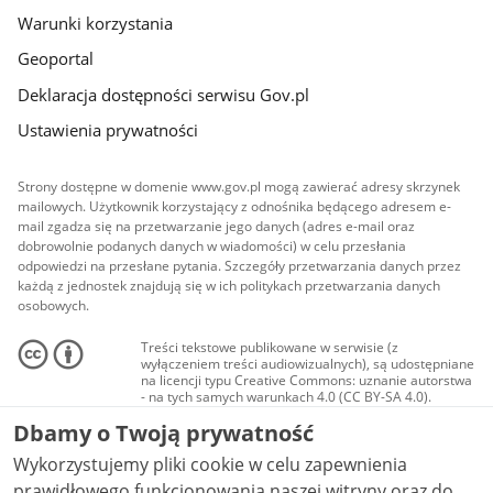
Warunki korzystania
Geoportal
Deklaracja dostępności serwisu Gov.pl
Ustawienia prywatności
Strony dostępne w domenie www.gov.pl mogą zawierać adresy skrzynek
mailowych. Użytkownik korzystający z odnośnika będącego adresem e-
mail zgadza się na przetwarzanie jego danych (adres e-mail oraz
dobrowolnie podanych danych w wiadomości) w celu przesłania
odpowiedzi na przesłane pytania. Szczegóły przetwarzania danych przez
każdą z jednostek znajdują się w ich politykach przetwarzania danych
osobowych.
Treści tekstowe publikowane w serwisie (z
wyłączeniem treści audiowizualnych), są udostępniane
na licencji typu Creative Commons: uznanie autorstwa
- na tych samych warunkach 4.0 (CC BY-SA 4.0).
Materiały audiowizualne, w tym zdjęcia, materiały
Dbamy o Twoją prywatność
audio i wideo, są udostępniane na licencji typu
Creative Commons: uznanie autorstwa użycie
Wykorzystujemy pliki cookie w celu zapewnienia
niekomercyjne - bez utworów zależnych 4.0 (CC BY-
NC-ND 4.0), o ile nie jest to stwierdzone inaczej.
prawidłowego funkcjonowania naszej witryny oraz do