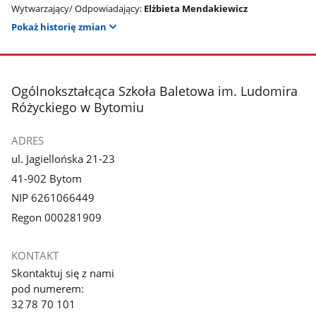
Wytwarzający/ Odpowiadający:
Elżbieta Mendakiewicz
Pokaż historię zmian
stopka
Ogólnokształcąca Szkoła Baletowa im. Ludomira
Różyckiego w Bytomiu
ADRES
ul. Jagiellońska 21-23
41-902 Bytom
NIP 6261066449
Regon 000281909
KONTAKT
Skontaktuj się z nami
pod numerem:
32 78 70 101