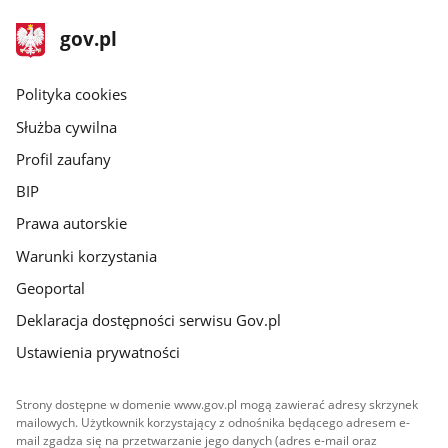
stopka
Strona
gov.pl
gov.pl
główna
gov.pl
Polityka cookies
Służba cywilna
Profil zaufany
BIP
Prawa autorskie
Warunki korzystania
Geoportal
Deklaracja dostępności serwisu Gov.pl
Ustawienia prywatności
Strony dostępne w domenie www.gov.pl mogą zawierać adresy skrzynek
mailowych. Użytkownik korzystający z odnośnika będącego adresem e-
mail zgadza się na przetwarzanie jego danych (adres e-mail oraz