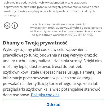
dobrowolnie podanych danych w wiadomości) w celu przesłania
odpowiedzi na przesłane pytania. Szczegóły przetwarzania danych przez
każdą z jednostek znajdują się w ich politykach przetwarzania danych
osobowych.
Treści tekstowe publikowane w serwisie (z
wyłączeniem treści audiowizualnych), są udostępniane
na licencji typu Creative Commons: uznanie autorstwa
- na tych samych warunkach 4.0 (CC BY-SA 4.0).
Materiały audiowizualne, w tym zdjęcia, materiały
Dbamy o Twoją prywatność
audio i wideo, są udostępniane na licencji typu
Creative Commons: uznanie autorstwa użycie
Wykorzystujemy pliki cookie w celu zapewnienia
niekomercyjne - bez utworów zależnych 4.0 (CC BY-
NC-ND 4.0), o ile nie jest to stwierdzone inaczej.
prawidłowego funkcjonowania naszej witryny oraz do
analizy ruchu i optymalizacji działania strony. Dzięki nim
możemy lepiej dostosować treści do potrzeb
użytkowników i stale ulepszać nasze usługi. Pamiętaj, że
informacje przechowywane w plikach cookie mogą
pozwalać na identyfikację konkretnego urządzenia lub
przeglądarki użytkownika, a więc potencjalnie stanowić
dane osobowe.
Polityka cookies
Odrzuć