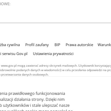
IOWE:
użba cywilna
Profil zaufany
BIP
Prawa autorskie
Warunki
i serwisu Gov.pl
Ustawienia prywatności
 www.gov.pl mogą zawierać adresy skrzynek mailowych. Użytkownik korzystający
dobrowolnie podanych danych w wiadomości) w celu przesłania odpowiedzi na prz
ach przetwarzania danych osobowych.
we publikowane w serwisie (z wyłączeniem treści audiowizualnych), są
 na licencji typu Creative Commons: uznanie autorstwa - na tych samych
 (CC BY-SA 4.0). Materiały audiowizualne, w tym zdjęcia, materiały audio i wideo
ienia prawidłowego funkcjonowania
ane na licencji typu Creative Commons: uznanie autorstwa użycie niekomercyjne 
ależnych 4.0 (CC BY-NC-ND 4.0), o ile nie jest to stwierdzone inaczej.
i działania strony. Dzięki nim
 użytkowników i stale ulepszać nasze