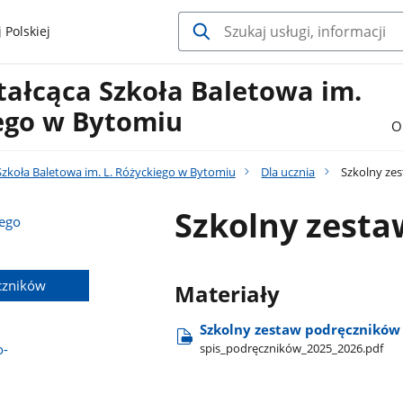
 Polskiej
tałcąca Szkoła Baletowa im.
iego w Bytomiu
O
zkoła Baletowa im. L. Różyckiego w Bytomiu
Dla ucznia
Szkolny ze
Szkolny zest
nego
czników
Materiały
Szkolny zestaw podręczników
spis​_podręczników​_2025​_2026.pdf
o-