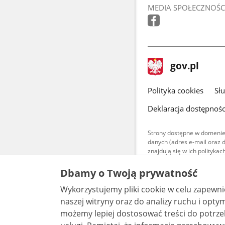
MEDIA SPOŁECZNOŚC
stopka
Strona
gov.pl
gov.pl
główna
gov.pl
Polityka cookies
Sł
Deklaracja dostępnośc
Strony dostępne w domenie
danych (adres e-mail oraz 
znajdują się w ich polityk
Treści teksto
Dbamy o Twoją prywatność
udostępniane
warunkach 4.0
Wykorzystujemy pliki cookie w celu zapewn
są udostępni
bez utworów z
naszej witryny oraz do analizy ruchu i optymalizacj
możemy lepiej dostosować treści do potrzeb