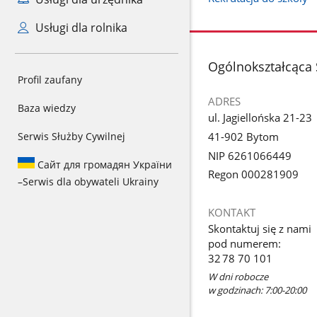
Usługi dla rolnika
stopka
Ogólnokształcąca
Profil zaufany
ADRES
Baza wiedzy
ul. Jagiellońska 21-23
41-902 Bytom
Serwis Służby Cywilnej
NIP 6261066449
Сайт для громадян України
Regon 000281909
–
Serwis dla obywateli Ukrainy
KONTAKT
Skontaktuj się z nami
pod numerem:
32 78 70 101
W dni robocze
w godzinach: 7:00-20:00