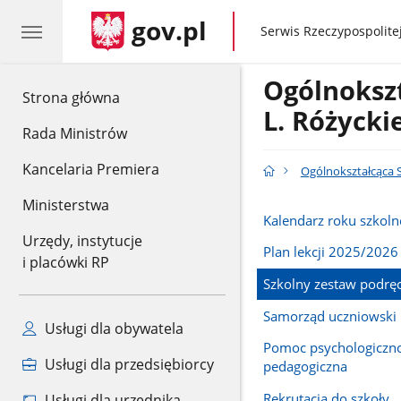
gov.pl
gov.pl
Serwis Rzeczypospolitej
Ogólnoksz
gov.pl
Strona główna
L. Różyck
Rada Ministrów
Kancelaria Premiera
Ogólnokształcąca S
Ministerstwa
Kalendarz roku szkol
Urzędy, instytucje
Plan lekcji 2025/2026
i placówki RP
Szkolny zestaw podrę
Samorząd uczniowski
Usługi dla obywatela
Pomoc psychologiczn
Usługi dla przedsiębiorcy
pedagogiczna
Rekrutacja do szkoły
Usługi dla urzędnika