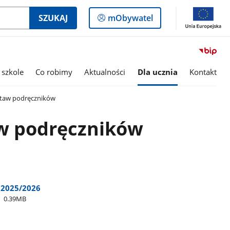
Logowanie
SZUKAJ
mObywatel
do
panelu
 szkole
Co robimy
Aktualności
Dla ucznia
Kontakt
staw podręczników
aw podręczników
 2025/2026
0.39MB