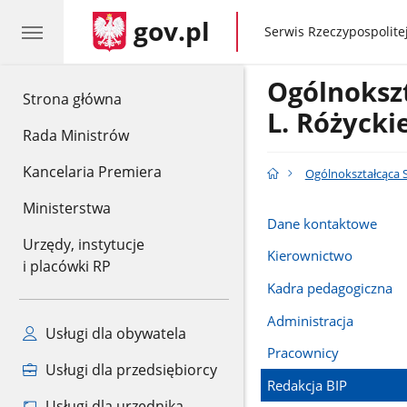
gov.pl
gov.pl
Serwis Rzeczypospolitej
Ogólnoksz
gov.pl
Strona główna
L. Różyck
Rada Ministrów
Kancelaria Premiera
Ogólnokształcąca S
Ministerstwa
Dane kontaktowe
Urzędy, instytucje
Kierownictwo
i placówki RP
Kadra pedagogiczna
Administracja
Usługi dla obywatela
Pracownicy
Usługi dla przedsiębiorcy
Redakcja BIP
Usługi dla urzędnika