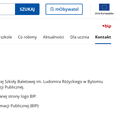
Logowanie
SZUKAJ
mObywatel
do
panelu
 szkole
Co robimy
Aktualności
Dla ucznia
Kontakt
cej Szkoły Baletowej im. Ludomira Różyckiego w Bytomiu
ji Publicznej.
nej strony logo BIP.
acji Publicznej (BIP):