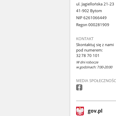
ul. Jagiellońska 21-23
41-902 Bytom
NIP 6261066449
Regon 000281909
KONTAKT
Skontaktuj się z nami
pod numerem:
32 78 70 101
W dni robocze
w godzinach: 7:00-20:00
MEDIA SPOŁECZNOŚC
stopka
Strona
gov.pl
gov.pl