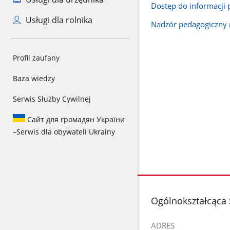
Dostęp do informacji 
Usługi dla rolnika
Nadzór pedagogiczny 
Profil zaufany
Baza wiedzy
Serwis Służby Cywilnej
Сайт для громадян України
–
Serwis dla obywateli Ukrainy
stopka
Ogólnokształcąca
ADRES