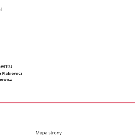
l
mentu
a Flakiewicz
iewicz
Mapa strony