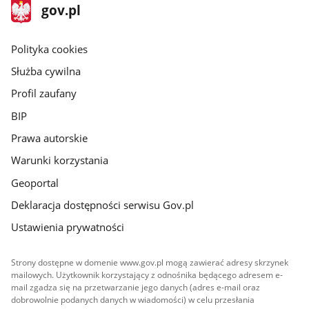
stopka
Strona
gov.pl
gov.pl
główna
gov.pl
Polityka cookies
Służba cywilna
Profil zaufany
BIP
Prawa autorskie
Warunki korzystania
Geoportal
Deklaracja dostępności serwisu Gov.pl
Ustawienia prywatności
Strony dostępne w domenie www.gov.pl mogą zawierać adresy skrzynek
mailowych. Użytkownik korzystający z odnośnika będącego adresem e-
mail zgadza się na przetwarzanie jego danych (adres e-mail oraz
dobrowolnie podanych danych w wiadomości) w celu przesłania