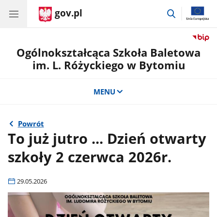
gov.pl
przejdź
do
wyszukiwar
Ogólnokształcąca Szkoła Baletowa
im. L. Różyckiego w Bytomiu
MENU
Powrót
To już jutro ... Dzień otwarty
szkoły 2 czerwca 2026r.
29.05.2026