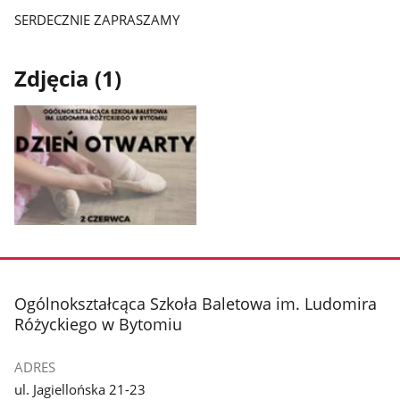
SERDECZNIE ZAPRASZAMY
Zdjęcia (1)
Pokaż
zdjęcie
1
z
stopka
Ogólnokształcąca Szkoła Baletowa im. Ludomira
galerii.
Różyckiego w Bytomiu
ADRES
ul. Jagiellońska 21-23