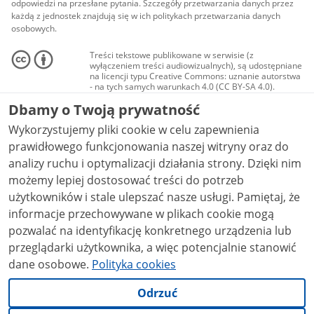
odpowiedzi na przesłane pytania. Szczegóły przetwarzania danych przez
każdą z jednostek znajdują się w ich politykach przetwarzania danych
osobowych.
Treści tekstowe publikowane w serwisie (z
wyłączeniem treści audiowizualnych), są udostępniane
na licencji typu Creative Commons: uznanie autorstwa
- na tych samych warunkach 4.0 (CC BY-SA 4.0).
Materiały audiowizualne, w tym zdjęcia, materiały
Dbamy o Twoją prywatność
audio i wideo, są udostępniane na licencji typu
Creative Commons: uznanie autorstwa użycie
Wykorzystujemy pliki cookie w celu zapewnienia
niekomercyjne - bez utworów zależnych 4.0 (CC BY-
NC-ND 4.0), o ile nie jest to stwierdzone inaczej.
prawidłowego funkcjonowania naszej witryny oraz do
analizy ruchu i optymalizacji działania strony. Dzięki nim
możemy lepiej dostosować treści do potrzeb
użytkowników i stale ulepszać nasze usługi. Pamiętaj, że
informacje przechowywane w plikach cookie mogą
pozwalać na identyfikację konkretnego urządzenia lub
przeglądarki użytkownika, a więc potencjalnie stanowić
dane osobowe.
Polityka cookies
Odrzuć