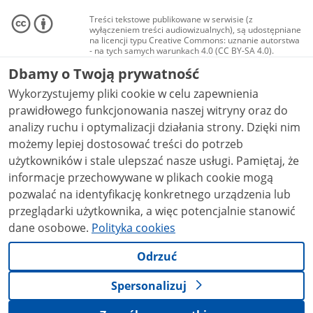
Treści tekstowe publikowane w serwisie (z
wyłączeniem treści audiowizualnych), są udostępniane
na licencji typu Creative Commons: uznanie autorstwa
- na tych samych warunkach 4.0 (CC BY-SA 4.0).
Materiały audiowizualne, w tym zdjęcia, materiały
Dbamy o Twoją prywatność
audio i wideo, są udostępniane na licencji typu
Creative Commons: uznanie autorstwa użycie
Wykorzystujemy pliki cookie w celu zapewnienia
niekomercyjne - bez utworów zależnych 4.0 (CC BY-
NC-ND 4.0), o ile nie jest to stwierdzone inaczej.
prawidłowego funkcjonowania naszej witryny oraz do
analizy ruchu i optymalizacji działania strony. Dzięki nim
możemy lepiej dostosować treści do potrzeb
użytkowników i stale ulepszać nasze usługi. Pamiętaj, że
informacje przechowywane w plikach cookie mogą
pozwalać na identyfikację konkretnego urządzenia lub
przeglądarki użytkownika, a więc potencjalnie stanowić
dane osobowe.
Polityka cookies
Odrzuć
Spersonalizuj