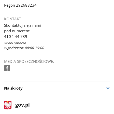
Regon 292688234
KONTAKT
Skontaktuj się z nami
pod numerem:
41 34 44 739
W dni robocze
w godzinach: 08:00-15:00
MEDIA SPOŁECZNOŚCIOWE:
Na skróty
stopka
Strona
gov.pl
gov.pl
główna