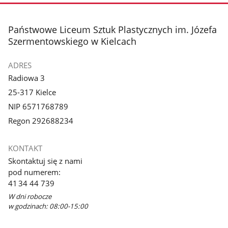
stopka
Państwowe Liceum Sztuk Plastycznych im. Józefa
Szermentowskiego w Kielcach
ADRES
Radiowa 3
25-317 Kielce
NIP 6571768789
Regon 292688234
KONTAKT
Skontaktuj się z nami
pod numerem:
41 34 44 739
W dni robocze
w godzinach: 08:00-15:00