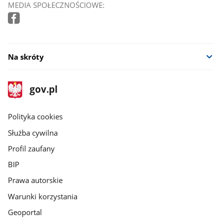
MEDIA SPOŁECZNOŚCIOWE:
Na skróty
stopka
Strona
gov.pl
gov.pl
główna
gov.pl
Polityka cookies
Służba cywilna
Profil zaufany
BIP
Prawa autorskie
Warunki korzystania
Geoportal