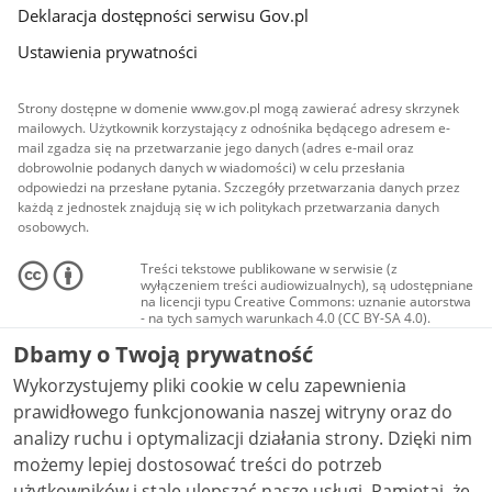
Deklaracja dostępności serwisu Gov.pl
Ustawienia prywatności
Strony dostępne w domenie www.gov.pl mogą zawierać adresy skrzynek
mailowych. Użytkownik korzystający z odnośnika będącego adresem e-
mail zgadza się na przetwarzanie jego danych (adres e-mail oraz
dobrowolnie podanych danych w wiadomości) w celu przesłania
odpowiedzi na przesłane pytania. Szczegóły przetwarzania danych przez
każdą z jednostek znajdują się w ich politykach przetwarzania danych
osobowych.
Treści tekstowe publikowane w serwisie (z
wyłączeniem treści audiowizualnych), są udostępniane
na licencji typu Creative Commons: uznanie autorstwa
- na tych samych warunkach 4.0 (CC BY-SA 4.0).
Materiały audiowizualne, w tym zdjęcia, materiały
Dbamy o Twoją prywatność
audio i wideo, są udostępniane na licencji typu
Creative Commons: uznanie autorstwa użycie
Wykorzystujemy pliki cookie w celu zapewnienia
niekomercyjne - bez utworów zależnych 4.0 (CC BY-
NC-ND 4.0), o ile nie jest to stwierdzone inaczej.
prawidłowego funkcjonowania naszej witryny oraz do
analizy ruchu i optymalizacji działania strony. Dzięki nim
możemy lepiej dostosować treści do potrzeb
użytkowników i stale ulepszać nasze usługi. Pamiętaj, że