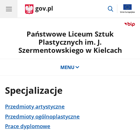
gov.pl
przejdź
do
wyszukiwar
Państwowe Liceum Sztuk
Plastycznych im. J.
Szermentowskiego w Kielcach
MENU
Specjalizacje
Przedmioty artystyczne
Przedmioty ogólnoplastyczne
Prace dyplomowe