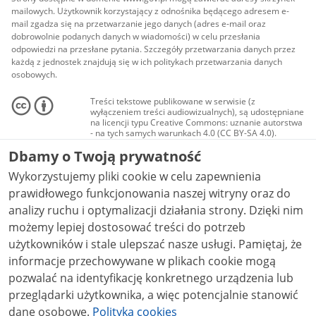
mailowych. Użytkownik korzystający z odnośnika będącego adresem e-
mail zgadza się na przetwarzanie jego danych (adres e-mail oraz
dobrowolnie podanych danych w wiadomości) w celu przesłania
odpowiedzi na przesłane pytania. Szczegóły przetwarzania danych przez
każdą z jednostek znajdują się w ich politykach przetwarzania danych
osobowych.
Treści tekstowe publikowane w serwisie (z
wyłączeniem treści audiowizualnych), są udostępniane
na licencji typu Creative Commons: uznanie autorstwa
- na tych samych warunkach 4.0 (CC BY-SA 4.0).
Materiały audiowizualne, w tym zdjęcia, materiały
Dbamy o Twoją prywatność
audio i wideo, są udostępniane na licencji typu
Creative Commons: uznanie autorstwa użycie
Wykorzystujemy pliki cookie w celu zapewnienia
niekomercyjne - bez utworów zależnych 4.0 (CC BY-
NC-ND 4.0), o ile nie jest to stwierdzone inaczej.
prawidłowego funkcjonowania naszej witryny oraz do
analizy ruchu i optymalizacji działania strony. Dzięki nim
możemy lepiej dostosować treści do potrzeb
użytkowników i stale ulepszać nasze usługi. Pamiętaj, że
informacje przechowywane w plikach cookie mogą
pozwalać na identyfikację konkretnego urządzenia lub
przeglądarki użytkownika, a więc potencjalnie stanowić
dane osobowe.
Polityka cookies