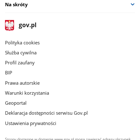
Na skróty
stopka
Strona
gov.pl
gov.pl
główna
gov.pl
Polityka cookies
Służba cywilna
Profil zaufany
BIP
Prawa autorskie
Warunki korzystania
Geoportal
Deklaracja dostępności serwisu Gov.pl
Ustawienia prywatności
Strony dostępne w domenie www.gov.pl mogą zawierać adresy skrzynek