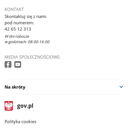
KONTAKT
Skontaktuj się z nami
pod numerem:
42 65 12 313
W dni robocze
w godzinach: 08:00-16:00
MEDIA SPOŁECZNOŚCIOWE:
Na skróty
stopka
Strona
gov.pl
gov.pl
główna
gov.pl
Polityka cookies