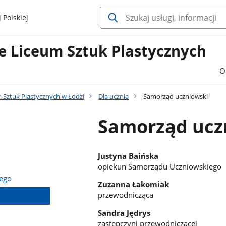
 Polskiej
 Liceum Sztuk Plastycznych
O
Sztuk Plastycznych w Łodzi
Dla ucznia
Samorząd uczniowski
Samorząd ucz
Justyna Baińska
opiekun Samorządu Uczniowskiego
nego
Zuzanna Łakomiak
przewodnicząca
Sandra Jędrys
zastępczyni przewodniczącej