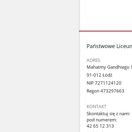
stopka
Państwowe Liceum
ADRES
Mahatmy Gandhiego 
91-012 Łódź
NIP 7271124120
Regon 473297663
KONTAKT
Skontaktuj się z nami
pod numerem:
42 65 12 313