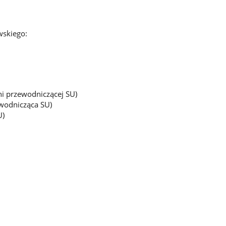
wskiego:
ni przewodniczącej SU)
wodnicząca SU)
U)