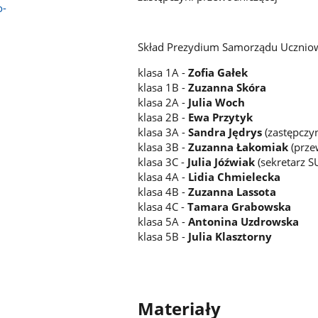
o-
Skład Prezydium Samorządu Ucznio
klasa 1A -
Zofia Gałek
klasa 1B -
Zuzanna Skóra
klasa 2A -
Julia Woch
klasa 2B -
Ewa Przytyk
klasa 3A -
Sandra Jędrys
(zastępczy
klasa 3B -
Zuzanna Łakomiak
(prze
klasa 3C -
Julia Jóźwiak
(sekretarz S
klasa 4A -
Lidia Chmielecka
klasa 4B -
Zuzanna Lassota
klasa 4C -
Tamara Grabowska
klasa 5A -
Antonina Uzdrowska
klasa 5B -
Julia Klasztorny
Materiały