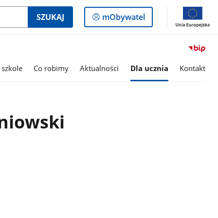
Logowanie
SZUKAJ
mObywatel
do
panelu
 szkole
Co robimy
Aktualności
Dla ucznia
Kontakt
niowski