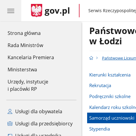
gov.pl
gov.pl
Serwis Rzeczypospolitej
Państwowe
gov.pl
Strona główna
w Łodzi
Rada Ministrów
Kancelaria Premiera
Państwowe Liceum 
Ministerstwa
Kierunki kształcenia
Urzędy, instytucje
Rekrutacja
i placówki RP
Podręczniki szkolne
Kalendarz roku szkol
Usługi dla obywatela
Samorząd uczniowski
Usługi dla przedsiębiorcy
Stypendia
Usługi dla urzędnika