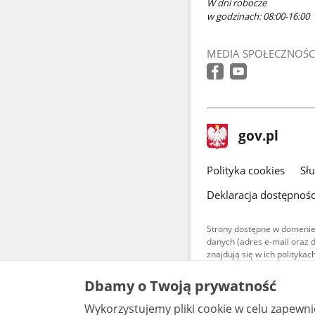
W dni robocze
w godzinach: 08:00-16:00
MEDIA SPOŁECZNOŚC
stopka
Strona
gov.pl
gov.pl
główna
gov.pl
Polityka cookies
Sł
Deklaracja dostępnośc
Strony dostępne w domenie
danych (adres e-mail oraz 
znajdują się w ich polityk
Treści teksto
Dbamy o Twoją prywatność
udostępniane
warunkach 4.0
Wykorzystujemy pliki cookie w celu zapewn
są udostępni