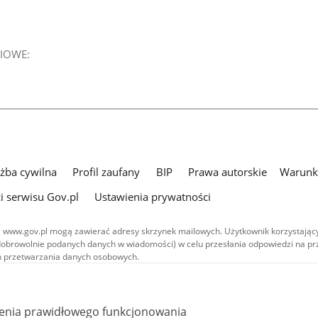
IOWE:
użba cywilna
Profil zaufany
BIP
Prawa autorskie
Warunki
i serwisu Gov.pl
Ustawienia prywatności
 www.gov.pl mogą zawierać adresy skrzynek mailowych. Użytkownik korzystający
dobrowolnie podanych danych w wiadomości) w celu przesłania odpowiedzi na prz
ach przetwarzania danych osobowych.
we publikowane w serwisie (z wyłączeniem treści audiowizualnych), są
 na licencji typu Creative Commons: uznanie autorstwa - na tych samych
 (CC BY-SA 4.0). Materiały audiowizualne, w tym zdjęcia, materiały audio i wideo
ienia prawidłowego funkcjonowania
ane na licencji typu Creative Commons: uznanie autorstwa użycie niekomercyjne 