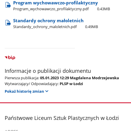
Program wychowawczo-profilaktyczny
Program​_wychowawczo​_profilaktyczny.pdf
0.43MB
Standardy ochrony małoletnich
Standardy​_ochrony​_maloletnich.pdf
0.49MB
Informacje o publikacji dokumentu
Pierwsza publikacja:
05.01.2023 12:29 Magdalena Modrzejewska
Wytwarzający/ Odpowiadający:
PLSP w Łodzi
Pokaż historię zmian
stopka
Państwowe Liceum Sztuk Plastycznych w Łodzi