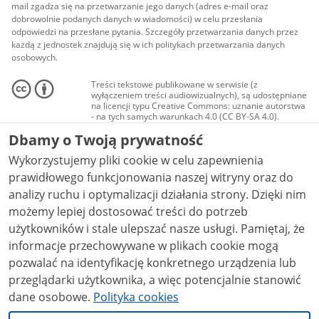
mail zgadza się na przetwarzanie jego danych (adres e-mail oraz
dobrowolnie podanych danych w wiadomości) w celu przesłania
odpowiedzi na przesłane pytania. Szczegóły przetwarzania danych przez
każdą z jednostek znajdują się w ich politykach przetwarzania danych
osobowych.
Treści tekstowe publikowane w serwisie (z
wyłączeniem treści audiowizualnych), są udostępniane
na licencji typu Creative Commons: uznanie autorstwa
- na tych samych warunkach 4.0 (CC BY-SA 4.0).
Materiały audiowizualne, w tym zdjęcia, materiały
Dbamy o Twoją prywatność
audio i wideo, są udostępniane na licencji typu
Creative Commons: uznanie autorstwa użycie
Wykorzystujemy pliki cookie w celu zapewnienia
niekomercyjne - bez utworów zależnych 4.0 (CC BY-
NC-ND 4.0), o ile nie jest to stwierdzone inaczej.
prawidłowego funkcjonowania naszej witryny oraz do
analizy ruchu i optymalizacji działania strony. Dzięki nim
możemy lepiej dostosować treści do potrzeb
użytkowników i stale ulepszać nasze usługi. Pamiętaj, że
informacje przechowywane w plikach cookie mogą
pozwalać na identyfikację konkretnego urządzenia lub
przeglądarki użytkownika, a więc potencjalnie stanowić
dane osobowe.
Polityka cookies