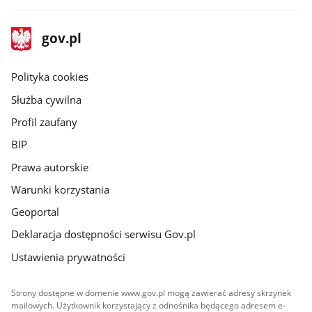
stopka
Strona
gov.pl
gov.pl
główna
gov.pl
Polityka cookies
Służba cywilna
Profil zaufany
BIP
Prawa autorskie
Warunki korzystania
Geoportal
Deklaracja dostępności serwisu Gov.pl
Ustawienia prywatności
Strony dostępne w domenie www.gov.pl mogą zawierać adresy skrzynek
mailowych. Użytkownik korzystający z odnośnika będącego adresem e-