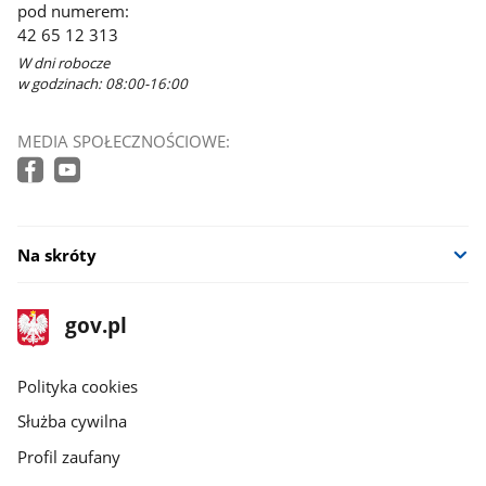
pod numerem:
42 65 12 313
W dni robocze
w godzinach: 08:00-16:00
MEDIA SPOŁECZNOŚCIOWE:
Na skróty
stopka
Strona
gov.pl
gov.pl
główna
gov.pl
Polityka cookies
Służba cywilna
Profil zaufany