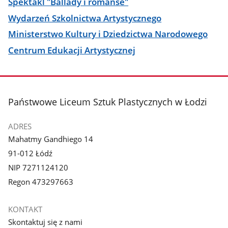
Spektakl "Ballady i romanse"
Wydarzeń Szkolnictwa Artystycznego
Ministerstwo Kultury i Dziedzictwa Narodowego
Centrum Edukacji Artystycznej
stopka
Państwowe Liceum Sztuk Plastycznych w Łodzi
ADRES
Mahatmy Gandhiego 14
91-012 Łódź
NIP 7271124120
Regon 473297663
KONTAKT
Skontaktuj się z nami