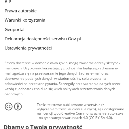
BIP
Prawa autorskie
Warunki korzystania
Geoportal
Deklaracja dostępności serwisu Gov.pl
Ustawienia prywatności
Strony dostępne w domenie www.gov.pl mogą zawierać adresy skrzynek
mailowych. Użytkownik korzystający z odnośnika będącego adresem e-
mail zgadza się na przetwarzanie jego danych (adres e-mail oraz
dobrowolnie podanych danych w wiadomości) w celu przesłania
odpowiedzi na przesłane pytania. Szczegóły przetwarzania danych przez
każdą z jednostek znajdują się w ich politykach przetwarzania danych
osobowych.
Treści tekstowe publikowane w serwisie (z
wyłączeniem treści audiowizualnych), są udostępniane
na licencji typu Creative Commons: uznanie autorstwa
- na tych samych warunkach 4.0 (CC BY-SA 4.0).
Materiały audiowizualne, w tym zdjęcia, materiały
Dbamy o Twoją prywatność
audio i wideo, są udostępniane na licencji typu