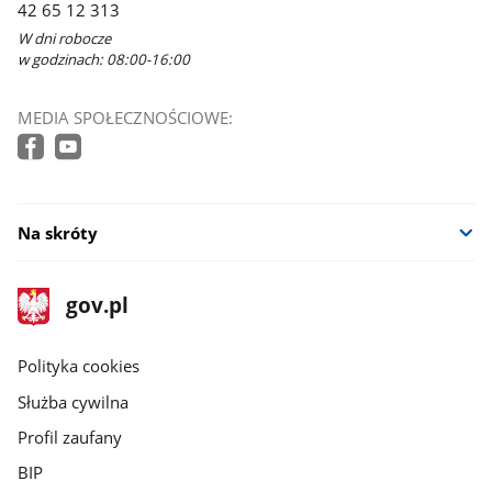
42 65 12 313
W dni robocze
w godzinach: 08:00-16:00
MEDIA SPOŁECZNOŚCIOWE:
Na skróty
stopka
Strona
gov.pl
gov.pl
główna
gov.pl
Polityka cookies
Służba cywilna
Profil zaufany
BIP