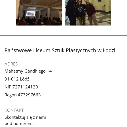
zdjęcie
zdjęcie
Pokaż
Poka
1
2
poprzednie
nest
z
z
zdjęcia
zdjęc
galerii.
galerii.
Pokaż
Pokaż
zdjęcie
zdjęcie
3
4
z
z
stopka
Państwowe Liceum Sztuk Plastycznych w Łodzi
galerii.
galerii.
ADRES
Mahatmy Gandhiego 14
91-012 Łódź
NIP 7271124120
Regon 473297663
KONTAKT
Skontaktuj się z nami
pod numerem: