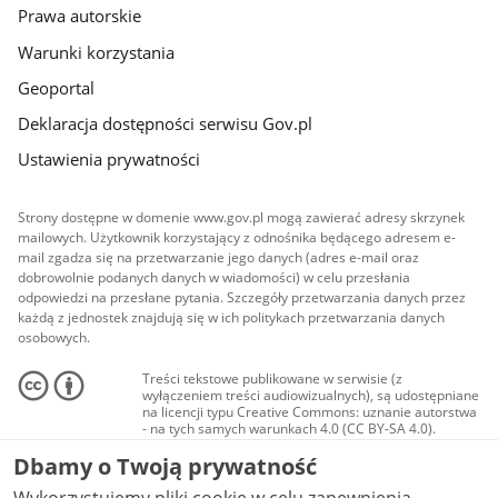
Prawa autorskie
Warunki korzystania
Geoportal
Deklaracja dostępności serwisu Gov.pl
Ustawienia prywatności
Strony dostępne w domenie www.gov.pl mogą zawierać adresy skrzynek
mailowych. Użytkownik korzystający z odnośnika będącego adresem e-
mail zgadza się na przetwarzanie jego danych (adres e-mail oraz
dobrowolnie podanych danych w wiadomości) w celu przesłania
odpowiedzi na przesłane pytania. Szczegóły przetwarzania danych przez
każdą z jednostek znajdują się w ich politykach przetwarzania danych
osobowych.
Treści tekstowe publikowane w serwisie (z
wyłączeniem treści audiowizualnych), są udostępniane
na licencji typu Creative Commons: uznanie autorstwa
- na tych samych warunkach 4.0 (CC BY-SA 4.0).
Materiały audiowizualne, w tym zdjęcia, materiały
Dbamy o Twoją prywatność
audio i wideo, są udostępniane na licencji typu
Creative Commons: uznanie autorstwa użycie
niekomercyjne - bez utworów zależnych 4.0 (CC BY-