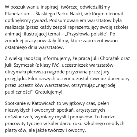
W poszukiwaniu inspiracji twórczej odwiedziliśmy
Planetarium – Śląskiego Parku Nauki, w którym nieomal
dotknęliśmy gwiazd. Podsumowaniem warsztatów była
realizacja (przez każdy zespół reprezentujący swoją szkołę)
animacji ilustrującej temat – „Przysłowia polskie”. Po
żmudnej pracy powstały filmy, które zaprezentowano
ostatniego dnia warsztatów.
Z wielką radością informujemy, że praca Julii Chorążak oraz
Julii Szymczak (z klasy IVc), uczestniczek warsztatów,
otrzymała pierwszą nagrodę przyznaną przez jury
przeglądu. Film naszych uczennic został również doceniony
przez uczestników warsztatów, otrzymując „nagrodę
publiczności”. Gratulujemy!
Spotkanie w Katowicach to wyjątkowy czas, pełen
niezwykłych i owocnych spotkań, artystycznych
doświadczeń, wymiany myśli i pomysłów. To bardzo
pracowity tydzień w kalendarzu roku szkolnego młodych
plastyków, ale jakże twórczy i owocny.