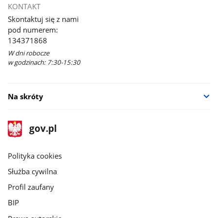
KONTAKT
Skontaktuj się z nami
pod numerem:
134371868
W dni robocze
w godzinach: 7:30-15:30
Na skróty
stopka
Strona
gov.pl
gov.pl
główna
gov.pl
Polityka cookies
Służba cywilna
Profil zaufany
BIP