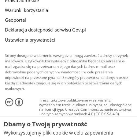
Prawa autorskie
Warunki korzystania
Geoportal
Deklaracja dostępności serwisu Gov.pl
Ustawienia prywatności
Strony dostępne w domenie www.gov.pl mogą zawierać adresy skrzynek
mailowych. Użytkownik korzystający z odnośnika będącego adresem e-
mail zgadza się na przetwarzanie jego danych (adres e-mail oraz
dobrowolnie podanych danych w wiadomości) w celu przesłania
odpowiedzi na przesłane pytania. Szczegóły przetwarzania danych przez
każdą z jednostek znajdują się w ich politykach przetwarzania danych
osobowych.
Treści tekstowe publikowane w serwisie (z
wyłączeniem treści audiowizualnych), są udostępniane
na licencji typu Creative Commons: uznanie autorstwa
- na tych samych warunkach 4.0 (CC BY-SA 4.0).
Materiały audiowizualne, w tym zdjęcia, materiały
Dbamy o Twoją prywatność
audio i wideo, są udostępniane na licencji typu
Creative Commons: uznanie autorstwa użycie
Wykorzystujemy pliki cookie w celu zapewnienia
niekomercyjne - bez utworów zależnych 4.0 (CC BY-
NC-ND 4.0), o ile nie jest to stwierdzone inaczej.