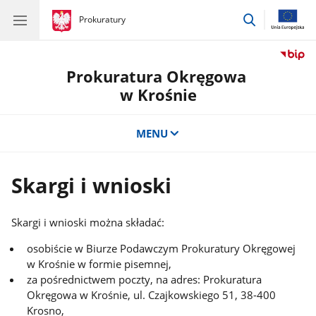
przejdź
gov.pl
Prokuratury
gov.pl
Prokuratury
do
wyszukiwar
Prokuratura Okręgowa
w Krośnie
MENU
Skargi i wnioski
Skargi i wnioski można składać:
osobiście w Biurze Podawczym Prokuratury Okręgowej
w Krośnie w formie pisemnej,
za pośrednictwem poczty, na adres: Prokuratura
Okręgowa w Krośnie, ul. Czajkowskiego 51, 38-400
Krosno,