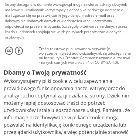
Strony dostępne w domenie www.gov.pl mogą zawierać adresy skrzynek
mailowych. Użytkownik korzystający z odnośnika będącego adresem e-
mail zgadza się na przetwarzanie jego danych (adres e-mail oraz
dobrowolnie podanych danych w wiadomości) w celu przesłania
odpowiedzi na przesłane pytania. Szczegóły przetwarzania danych przez
każdą z jednostek znajdują się w ich politykach przetwarzania danych
osobowych.
Treści tekstowe publikowane w serwisie (z
wyłączeniem treści audiowizualnych), są udostępniane
na licencji typu Creative Commons: uznanie autorstwa
- na tych samych warunkach 4.0 (CC BY-SA 4.0).
Materiały audiowizualne, w tym zdjęcia, materiały
Dbamy o Twoją prywatność
audio i wideo, są udostępniane na licencji typu
Creative Commons: uznanie autorstwa użycie
Wykorzystujemy pliki cookie w celu zapewnienia
niekomercyjne - bez utworów zależnych 4.0 (CC BY-
NC-ND 4.0), o ile nie jest to stwierdzone inaczej.
prawidłowego funkcjonowania naszej witryny oraz do
analizy ruchu i optymalizacji działania strony. Dzięki nim
możemy lepiej dostosować treści do potrzeb
użytkowników i stale ulepszać nasze usługi. Pamiętaj, że
informacje przechowywane w plikach cookie mogą
pozwalać na identyfikację konkretnego urządzenia lub
przeglądarki użytkownika, a więc potencjalnie stanowić