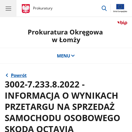
przejdź
gov.pl
Prokuratury
gov.pl
Prokuratury
do
wyszukiwar
Prokuratura Okręgowa
w Łomży
MENU
Powrót
3002-7.233.8.2022 -
INFORMACJA O WYNIKACH
PRZETARGU NA SPRZEDAŻ
SAMOCHODU OSOBOWEGO
SKODA OCTAVIA