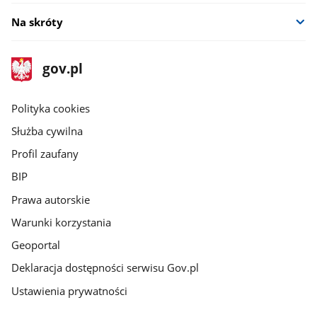
Na skróty
stopka
Strona
gov.pl
gov.pl
główna
gov.pl
Polityka cookies
Służba cywilna
Profil zaufany
BIP
Prawa autorskie
Warunki korzystania
Geoportal
Deklaracja dostępności serwisu Gov.pl
Ustawienia prywatności