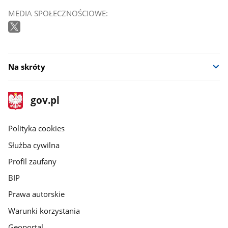
MEDIA SPOŁECZNOŚCIOWE:
Na skróty
stopka
Strona
gov.pl
gov.pl
główna
gov.pl
Polityka cookies
Służba cywilna
Profil zaufany
BIP
Prawa autorskie
Warunki korzystania
Geoportal