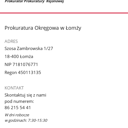
Prokurator Prokuratury Rejonowej
stopka
Prokuratura Okręgowa w Łomży
ADRES
Szosa Zambrowska 1/27
18-400 Łomża
NIP 7181076771
Regon 450113135
KONTAKT
Skontaktuj się z nami
pod numerem:
86 215 54 41
W dni robocze
w godzinach: 7:30-15:30