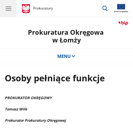
przejdź
gov.pl
Prokuratury
gov.pl
Prokuratury
do
wyszukiwar
Prokuratura Okręgowa
w Łomży
MENU
Osoby pełniące funkcje
PROKURATOR OKRĘGOWY
Tomasz Wilk
Prokurator Prokuratury Okręgowej