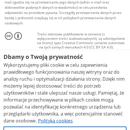
mail zgadza się na przetwarzanie jego danych (adres e-mail oraz
dobrowolnie podanych danych w wiadomości) w celu przesłania
odpowiedzi na przesłane pytania. Szczegóły przetwarzania danych przez
każdą z jednostek znajdują się w ich politykach przetwarzania danych
osobowych.
Treści tekstowe publikowane w serwisie (z
wyłączeniem treści audiowizualnych), są udostępniane
na licencji typu Creative Commons: uznanie autorstwa
- na tych samych warunkach 4.0 (CC BY-SA 4.0).
Materiały audiowizualne, w tym zdjęcia, materiały
Dbamy o Twoją prywatność
audio i wideo, są udostępniane na licencji typu
Creative Commons: uznanie autorstwa użycie
Wykorzystujemy pliki cookie w celu zapewnienia
niekomercyjne - bez utworów zależnych 4.0 (CC BY-
NC-ND 4.0), o ile nie jest to stwierdzone inaczej.
prawidłowego funkcjonowania naszej witryny oraz do
analizy ruchu i optymalizacji działania strony. Dzięki nim
możemy lepiej dostosować treści do potrzeb
użytkowników i stale ulepszać nasze usługi. Pamiętaj, że
informacje przechowywane w plikach cookie mogą
pozwalać na identyfikację konkretnego urządzenia lub
przeglądarki użytkownika, a więc potencjalnie stanowić
dane osobowe.
Polityka cookies