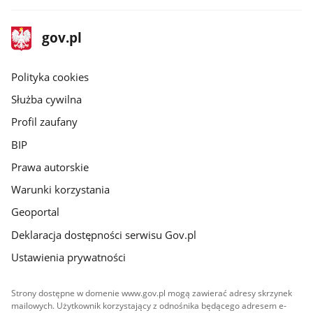
stopka
Strona
gov.pl
gov.pl
główna
gov.pl
Polityka cookies
Służba cywilna
Profil zaufany
BIP
Prawa autorskie
Warunki korzystania
Geoportal
Deklaracja dostępności serwisu Gov.pl
Ustawienia prywatności
Strony dostępne w domenie www.gov.pl mogą zawierać adresy skrzynek
mailowych. Użytkownik korzystający z odnośnika będącego adresem e-