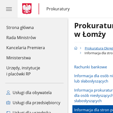
gov.pl
gov.pl
Prokuratury
gov.pl
Prokuratury
Prokurat
gov.pl
Strona główna
w Łomży
Rada Ministrów
Kancelaria Premiera
Prokuratura Okrę
Informacja dla str
Ministerstwa
Rachunki bankowe
Urzędy, instytucje
i placówki RP
Informacja dla osób n
lub słabosłyszących
Informacja prokuratu
Usługi dla obywatela
dla osób niesłyszących
słabosłyszących
Usługi dla przedsiębiorcy
Informacja dla stron 
Usługi dla urzędnika