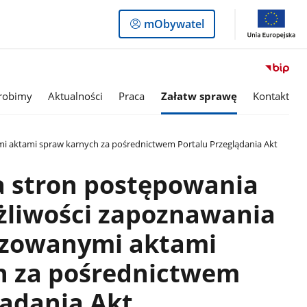
Logowanie
mObywatel
do
panelu
robimy
Aktualności
Praca
Załatw sprawę
Kontakt
mi aktami spraw karnych za pośrednictwem Portalu Przeglądania Akt
a stron postępowania
żliwości zapoznawania
alizowanymi aktami
h za pośrednictwem
lądania Akt