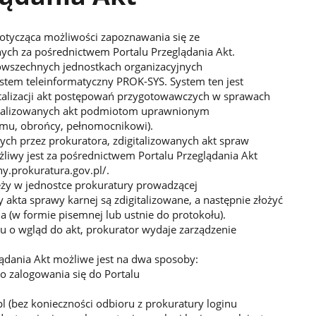
dotycząca możliwości zapoznawania się ze
ych za pośrednictwem Portalu Przeglądania Akt.
owszechnych jednostkach organizacyjnych
stem teleinformatyczny PROK-SYS. System ten jest
talizacji akt postępowań przygotowawczych w sprawach
gitalizowanych akt podmiotom uprawnionym
mu, obrońcy, pełnomocnikowi).
ch przez prokuratora, zdigitalizowanych akt spraw
żliwy jest za pośrednictwem Portalu Przeglądania Akt
y.prokuratura.gov.pl/.
eży w jednostce prokuratury prowadzącej
akta sprawy karnej są zdigitalizowane, a następnie złożyć
 (w formie pisemnej lub ustnie do protokołu).
o wgląd do akt, prokurator wydaje zarządzenie
ądania Akt możliwe jest na dwa sposoby:
do zalogowania się do Portalu
pl (bez konieczności odbioru z prokuratury loginu