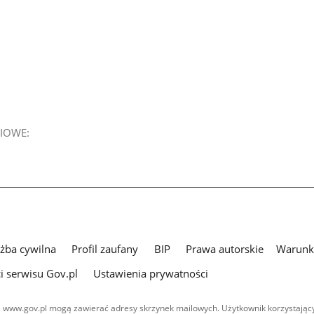
IOWE:
użba cywilna
Profil zaufany
BIP
Prawa autorskie
Warunki
i serwisu Gov.pl
Ustawienia prywatności
 www.gov.pl mogą zawierać adresy skrzynek mailowych. Użytkownik korzystający