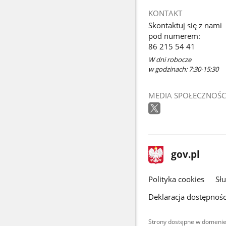
KONTAKT
Skontaktuj się z nami
pod numerem:
86 215 54 41
W dni robocze
w godzinach: 7:30-15:30
MEDIA SPOŁECZNOŚC
stopka
Strona
gov.pl
gov.pl
główna
gov.pl
Polityka cookies
Sł
Deklaracja dostępnośc
Strony dostępne w domenie