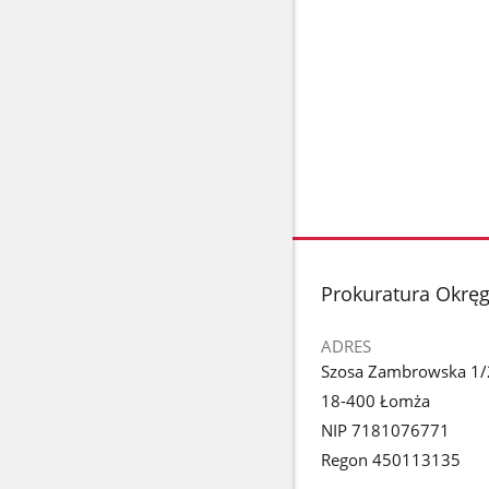
stopka
Prokuratura Okrę
ADRES
Szosa Zambrowska 1/
18-400 Łomża
NIP 7181076771
Regon 450113135