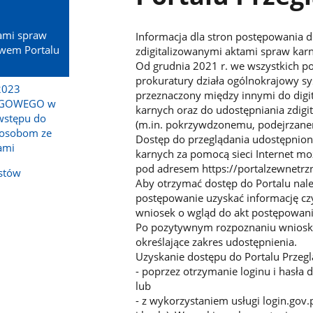
tami spraw
Informacja dla stron postępowania 
twem Portalu
zdigitalizowanymi aktami spraw karn
Od grudnia 2021 r. we wszystkich p
prokuratury działa ogólnokrajowy sy
2023
przeznaczony między innymi do digi
ĘGOWEGO w
karnych oraz do udostępniania zdi
wstępu do
(m.in. pokrzywdzonemu, podejrzane
 osobom ze
Dostęp do przeglądania udostępniony
ami
karnych za pomocą sieci Internet mo
pod adresem https://portalzewnetrzn
istów
Aby otrzymać dostęp do Portalu nal
postępowanie uzyskać informację czy 
wniosek o wgląd do akt postępowania
Po pozytywnym rozpoznaniu wniosku 
określające zakres udostępnienia.
Uzyskanie dostępu do Portalu Przegl
- poprzez otrzymanie loginu i hasła 
lub
- z wykorzystaniem usługi login.gov.