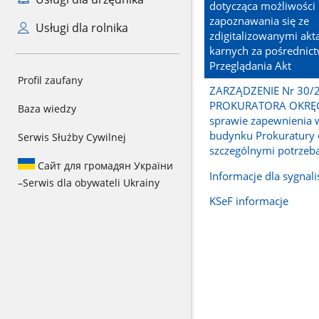
dotycząca możliwości
zapoznawania się ze
Usługi dla rolnika
zdigitalizowanymi ak
karnych za pośrednic
Przeglądania Akt
Profil zaufany
ZARZĄDZENIE Nr 30/
PROKURATORA OKR
Baza wiedzy
sprawie zapewnienia 
budynku Prokuratury
Serwis Służby Cywilnej
szczególnymi potrzeb
Сайт для громадян України
Informacje dla sygnal
–
Serwis dla obywateli Ukrainy
KSeF informacje