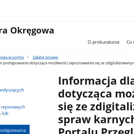
ura Okręgowa
O prokuraturze
Co 
gowa w Łomży
Załatw sprawę
on postępowania dotycząca możliwości zapoznawania się ze zdigitalizowany
Informacja dl
dotycząca mo
iesłyszących
się ze zdigit
r rejonowych
 lub
spraw karnyc
Portalu Przeg
postępowania