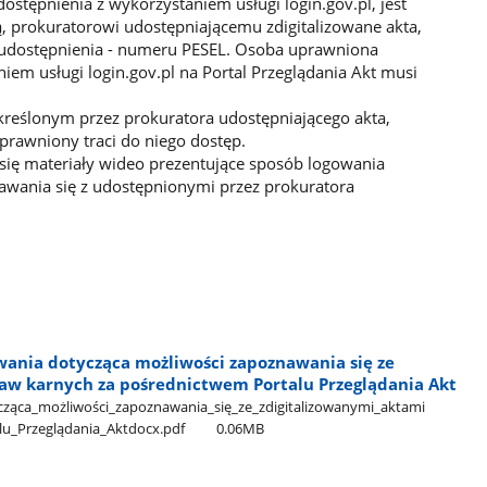
dostępnienia z wykorzystaniem usługi login.gov.pl, jest
, prokuratorowi udostępniającemu zdigitalizowane akta,
 udostępnienia - numeru PESEL. Osoba uprawniona
iem usługi login.gov.pl na Portal Przeglądania Akt musi
kreślonym przez prokuratora udostępniającego akta,
prawniony traci do niego dostęp.
 się materiały wideo prezentujące sposób logowania
nawania się z udostępnionymi przez prokuratora
wania dotycząca możliwości zapoznawania się ze
raw karnych za pośrednictwem Portalu Przeglądania Akt
ząca​_możliwości​_zapoznawania​_się​_ze​_zdigitalizowanymi​_aktami​
lu​_Przeglądania​_Aktdocx.pdf
0.06MB