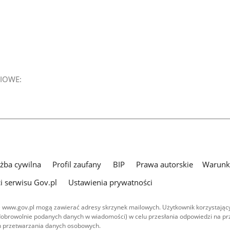
IOWE:
użba cywilna
Profil zaufany
BIP
Prawa autorskie
Warunki
i serwisu Gov.pl
Ustawienia prywatności
 www.gov.pl mogą zawierać adresy skrzynek mailowych. Użytkownik korzystający
dobrowolnie podanych danych w wiadomości) w celu przesłania odpowiedzi na prz
ach przetwarzania danych osobowych.