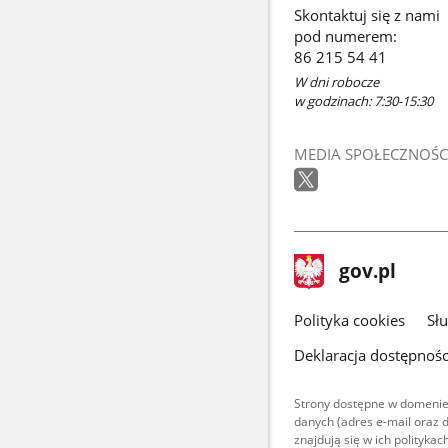
Skontaktuj się z nami
pod numerem:
86 215 54 41
W dni robocze
w godzinach: 7:30-15:30
MEDIA SPOŁECZNOŚC
stopka
Strona
gov.pl
gov.pl
główna
gov.pl
Polityka cookies
Sł
Deklaracja dostępnośc
Strony dostępne w domenie
danych (adres e-mail oraz 
znajdują się w ich polityk