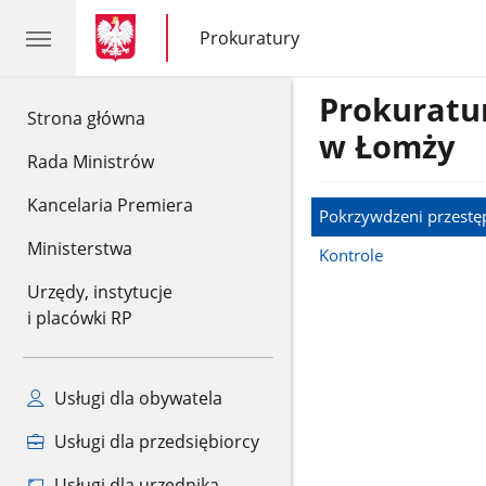
gov.pl
gov.pl
Prokuratury
gov.pl
Prokuratury
Prokurat
gov.pl
Strona główna
w Łomży
Rada Ministrów
Kancelaria Premiera
Pokrzywdzeni przest
Ministerstwa
Kontrole
Urzędy, instytucje
i placówki RP
Usługi dla obywatela
Usługi dla przedsiębiorcy
Usługi dla urzędnika