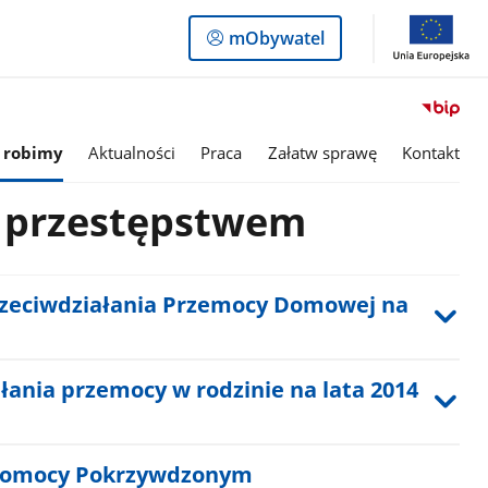
Logowanie
mObywatel
do
panelu
 robimy
Aktualności
Praca
Załatw sprawę
Kontakt
 przestępstwem
zeciwdziałania Przemocy Domowej na
ania przemocy w rodzinie na lata 2014
Pomocy Pokrzywdzonym