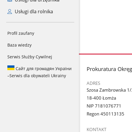
Usługi dla rolnika
Profil zaufany
Baza wiedzy
Serwis Służby Cywilnej
stopka
Prokuratura Okrę
Сайт для громадян України
–
Serwis dla obywateli Ukrainy
ADRES
Szosa Zambrowska 1/
18-400 Łomża
NIP 7181076771
Regon 450113135
KONTAKT