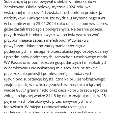
Substancję tą przechowywał u siebie w mieszkaniu w
Zambrowie. Około połowy stycznia 2024 roku we
wskazanej miejscowości została uruchomiona produkcja
narkotyków. Funkcjonariusze Wydziału Kryminalnego KWP
w Lublinie w dniu 25.01.2024 roku udali się pod ww. adres,
gdzie zastali trzeciego z podejrzanych. Na terenie posesji,
przy drzwiach budynku wyczuwalna była wyraźna woń
przypominająca zapach mefedronu. W związku z
powyższym dokonano zatrzymania trzeciego z
podejrzanych, a następnie przeszukania jego osoby, odzieży
i przedmiotów podręcznych, samochodu osobowego marki
WV Passat oraz pomieszczeń gospodarczych i mieszkalnych
w Zambrowie i we wskazanej miejscowości. W trakcie
przeszukania posesji i pomieszczeń gospodarczych
ujawniono substancję krystaliczną koloru jasnobrązowego
znajdującą się w dwóch zgrzanych woreczkach o łącznej
wadze 867,7 grama netto oraz ciecz koloru brązowego oraz
żółtego o łącznej wadze 214,8 kg netto znajdującą się w 25
pojemnikach plastikowych, przechowywanych w 5
lodówkach. W miejscu zamieszkania trzeciego z
podejrzanych w Zambrowie ujawniono skrystalizowaną