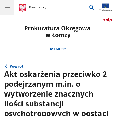
przejdź
gov.pl
Prokuratury
gov.pl
Prokuratury
do
wyszukiwar
Prokuratura Okręgowa
w Łomży
MENU
Powrót
Akt oskarżenia przeciwko 2
podejrzanym m.in. o
wytworzenie znacznych
ilości substancji
psychotropowych w postaci