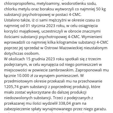
chloropropiofenu, metyloaminy, wodorotlenku sodu,
chlorku metylu oraz boraksu wytworzyli co najmniej 50 kg
substancji psychotropowej w postaci 4-CMC.
Ustalono także, iż ci sami mężczyźni w okresie czasu co
najmniej od 01 stycznia 2023 roku, w celu osiągnięcia
korzyści majątkowej, uczestniczyli w obrocie znacznymi
ilościami substancji psychotropowej 4-CMC. Wymienieni
wprowadzili co najmniej kilka kilogramów substancji 4-CMC
poprzez jej sprzedaż w Ostrowi Mazowieckiej nieustalonym
dotychczas osobom.
W okolicach 15 grudnia 2023 roku spotkali się z trzecim
podejrzanym, w celu wynajęcia od niego pomieszczeń w
miejscowości w powiecie zambrowskim. Zaproponowali mu
łącznie 10.000 zł za wynajem pomieszczeń. W
przedmiotowym okresie przekazali mu na przechowanie
1205,74 gram substancji z poprzedniej produkcji, które
miało zostać wykorzystane do dalszej produkcji
niedozwolonych substancji. Trzeci z podejrzanych z
przekazanej mu ilości wydzielił 338,04 gram na
zabezpieczenie spłaty wynajmowanego przez niego garażu.