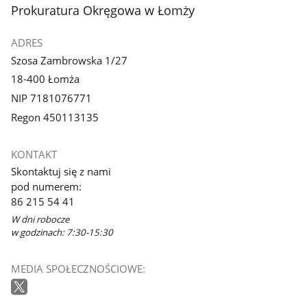
stopka
Prokuratura Okręgowa w Łomży
ADRES
Szosa Zambrowska 1/27
18-400 Łomża
NIP 7181076771
Regon 450113135
KONTAKT
Skontaktuj się z nami
pod numerem:
86 215 54 41
W dni robocze
w godzinach: 7:30-15:30
MEDIA SPOŁECZNOŚCIOWE: