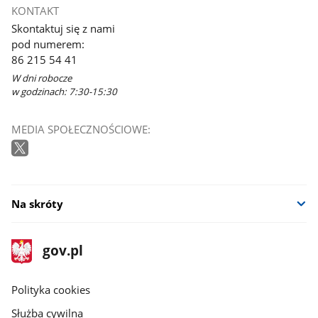
KONTAKT
Skontaktuj się z nami
pod numerem:
86 215 54 41
W dni robocze
w godzinach: 7:30-15:30
MEDIA SPOŁECZNOŚCIOWE:
Na skróty
stopka
Strona
gov.pl
gov.pl
główna
gov.pl
Polityka cookies
Służba cywilna