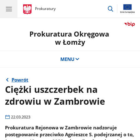
przejdź
gov.pl
Prokuratury
gov.pl
Prokuratury
do
wyszukiwar
Prokuratura Okręgowa
w Łomży
MENU
Powrót
Ciężki uszczerbek na
zdrowiu w Zambrowie
22.03.2023
Prokuratura Rejonowa w Zambrowie nadzoruje
postępowanie przeciwko Agnieszce S. podejrzanej o to,