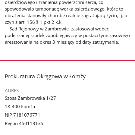
osierdziowego i zranienia powierzchni serca, co
spowodowało tamponadę worka osierdziowego, które to
obrażenia stanowiły chorobę realnie zagrażającą życiu, tj. o
czyn z art. 156 § 1 pkt 2 k.k.
Sąd Rejonowy w Zambrowie zastosował wobec
podejrzanej środek zapobiegawczy w postaci tymczasowego
aresztowania na okres 3 miesięcy od daty zatrzymania.
stopka
Prokuratura Okręgowa w Łomży
ADRES
Szosa Zambrowska 1/27
18-400 Łomża
NIP 7181076771
Regon 450113135