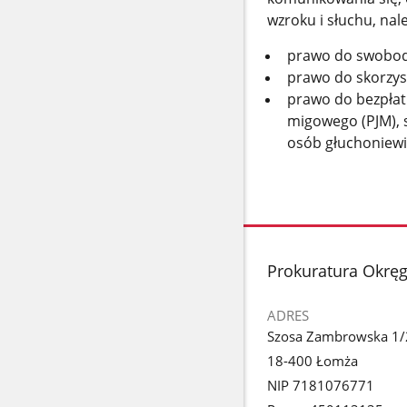
wzroku i słuchu, nal
prawo do swobodn
prawo do skorzys
prawo do bezpłat
migowego (PJM), 
osób głuchoniew
stopka
Prokuratura Okrę
ADRES
Szosa Zambrowska 1/
18-400 Łomża
NIP 7181076771