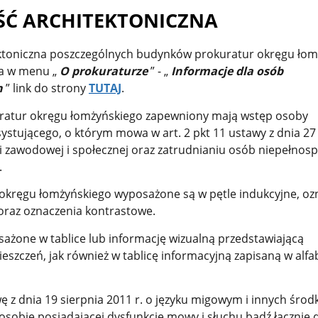
Ć ARCHITEKTONICZNA
ktoniczna poszczególnych budynków prokuratur okręgu łom
na w menu „
O prokuraturze
” - „
Informacje dla osób
h
” link do strony
TUTAJ
.
atur okręgu łomżyńskiego zapewniony mają wstęp osoby
systującego, o którym mowa w art. 2 pkt 11 ustawy z dnia 27
cji zawodowej i społecznej oraz zatrudnianiu osób niepełnos
.
okręgu łomżyńskiego wyposażone są w pętle indukcyjne, oz
a oraz oznaczenia kontrastowe.
sażone w tablice lub informację wizualną przedstawiającą
szczeń, jak również w tablicę informacyjną zapisaną w alfa
ę z dnia 19 sierpnia 2011 r. o języku migowym i innych środ
osobie posiadającej dysfunkcję mowy i słuchu bądź łącznie 