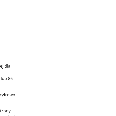
j dla
 lub 86
 cyfrowo
strony