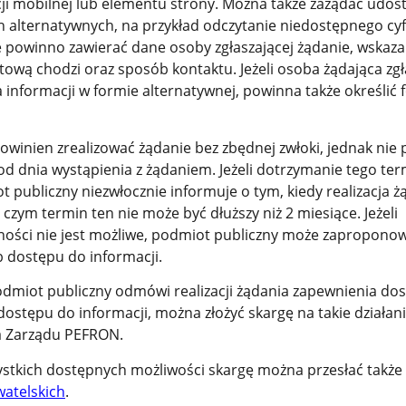
cji mobilnej lub elementu strony. Można także zażądać udos
h alternatywnych, na przykład odczytanie niedostępnego cy
powinno zawierać dane osoby zgłaszającej żądanie, wskaza
tową chodzi oraz sposób kontaktu. Jeżeli osoba żądająca zg
informacji w formie alternatywnej, powinna także określić 
winien zrealizować żądanie bez zbędnej zwłoki, jednak nie p
 od dnia wystąpienia z żądaniem. Jeżeli dotrzymanie tego ter
t publiczny niezwłocznie informuje o tym, kiedy realizacja ż
 czym termin ten nie może być dłuższy niż 2 miesiące. Jeżeli
ości nie jest możliwe, podmiot publiczny może zapropono
 dostępu do informacji.
dmiot publiczny odmówi realizacji żądania zapewnienia do
ostępu do informacji, można złożyć skargę na takie działani
a Zarządu PEFRON.
stkich dostępnych możliwości skargę można przesłać także
atelskich
.