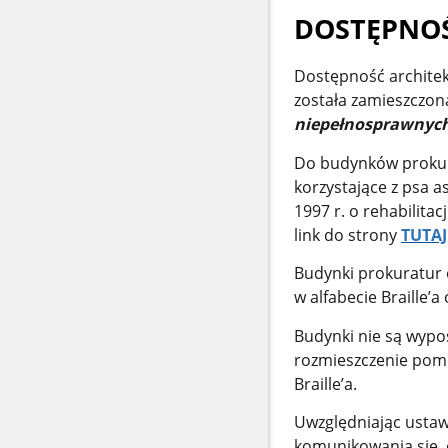
DOSTĘPNOŚ
Dostępność archite
została zamieszczo
niepełnosprawnyc
Do budynków prokur
korzystające z psa a
1997 r. o rehabilita
link do strony
TUTAJ
Budynki prokuratur 
w alfabecie Braille’
Budynki nie są wypo
rozmieszczenie pomie
Braille’a.
Uwzględniając ustaw
komunikowania się, 