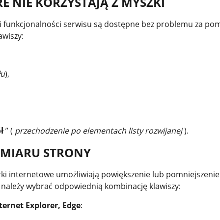
E NIE KORZYSTAJĄ Z MYSZKI
 i funkcjonalności serwisu są dostępne bez problemu za po
awiszy:
łu
),
ół
” (
przechodzenie po elementach listy rozwijanej
).
ZMIARU STRONY
rki internetowe umożliwiają powiększenie lub pomniejszeni
, należy wybrać odpowiednią kombinację klawiszy:
ternet Explorer, Edge
: