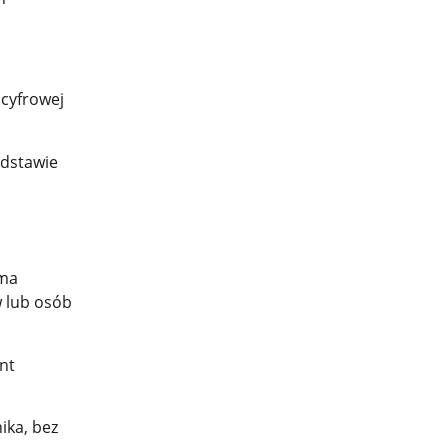
 cyfrowej
odstawie
 ma
w lub osób
nt
ika, bez