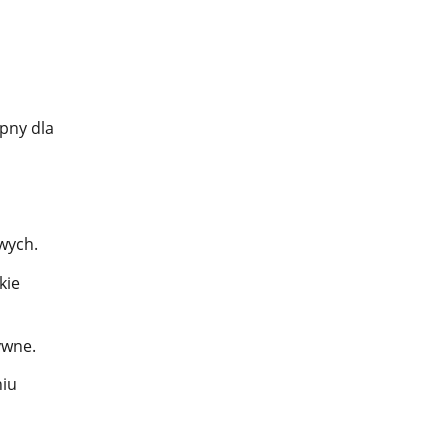
ępny dla
wych.
kie
ywne.
niu