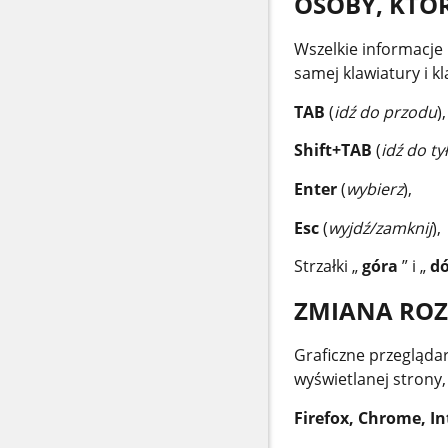
OSOBY, KTÓR
Wszelkie informacje
samej klawiatury i kl
TAB
(
idź do przodu
),
Shift+TAB
(
idź do ty
Enter
(
wybierz
),
Esc
(
wyjdź/zamknij
),
Strzałki „
góra
” i „
d
ZMIANA RO
Graficzne przegląda
wyświetlanej strony
Firefox, Chrome, In