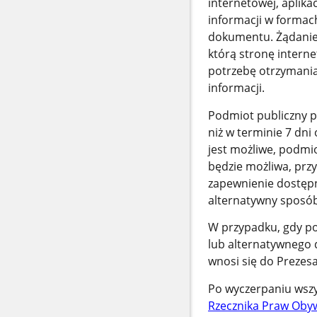
internetowej, aplika
informacji w formac
dokumentu. Żądanie 
którą stronę interne
potrzebę otrzymania 
informacji.
Podmiot publiczny po
niż w terminie 7 dni
jest możliwe, podmio
będzie możliwa, przy
zapewnienie dostępn
alternatywny sposób
W przypadku, gdy po
lub alternatywnego d
wnosi się do Prezes
Po wyczerpaniu wszy
Rzecznika Praw Obyw