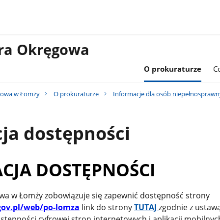
ura Okręgowa
O prokuraturze
C
gowa w Łomży
O prokuraturze
Informacje dla osób niepełnospraw
ja dostępności
CJA DOSTĘPNOŚCI
wa w Łomży zobowiązuje się zapewnić dostępność strony
ov.pl/web/po-lomza
link do strony
TUTAJ
zgodnie z ustawą
ostępności cyfrowej stron internetowych i aplikacji mobilnyc