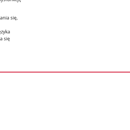
nia się,
ęzyka
a się