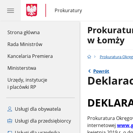
gov.pl
gov.pl
Prokuratury
gov.pl
Prokuratury
Prokurat
gov.pl
Strona główna
w Łomży
Rada Ministrów
Kancelaria Premiera
Prokuratura Okrę
Ministerstwa
Powrót
Deklarac
Urzędy, instytucje
i placówki RP
DEKLARA
Usługi dla obywatela
Prokuratura Okręgo
Usługi dla przedsiębiorcy
internetowej
www.g
kwietnia 2019 r. o d
Usługi dla urzędnika