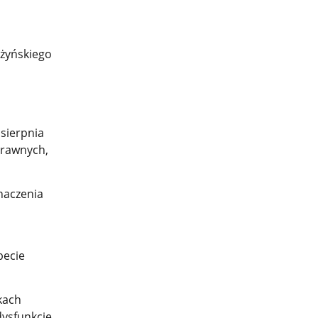
żyńskiego
 sierpnia
prawnych,
naczenia
becie
kach
dysfunkcję