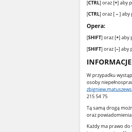
[
CTRL
] oraz [
+
] aby 
[
CTRL
] oraz [
–
] aby
Opera:
[
SHIFT
] oraz [
+
] aby
[
SHIFT
] oraz [
–
] aby
INFORMACJE
W przypadku wystąpi
osoby niepełnospraw
zbigniew.matuszews
215 54 75
Tą samą drogą można
oraz powiadomienia 
Każdy ma prawo do w