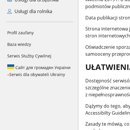
podmiotów publiczn
Usługi dla rolnika
Data publikacji stro
Strona internetowa j
Profil zaufany
stron internetowych
Baza wiedzy
Oświadczenie sporz
samooceny przeprow
Serwis Służby Cywilnej
UŁATWIENI
Сайт для громадян України
–
Serwis dla obywateli Ukrainy
Dostępność serwisów
szczególne znaczeni
z niepełnosprawnośc
Dążymy do tego, ab
Accessibilty Guidelin
Zasady te mówią, co 