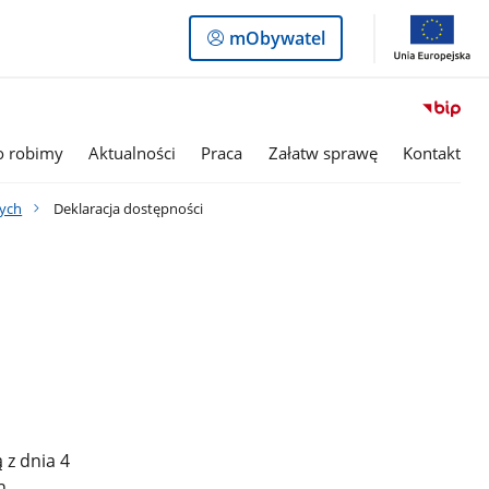
Logowanie
mObywatel
do
panelu
o robimy
Aktualności
Praca
Załatw sprawę
Kontakt
nych
Deklaracja dostępności
 z dnia 4
h