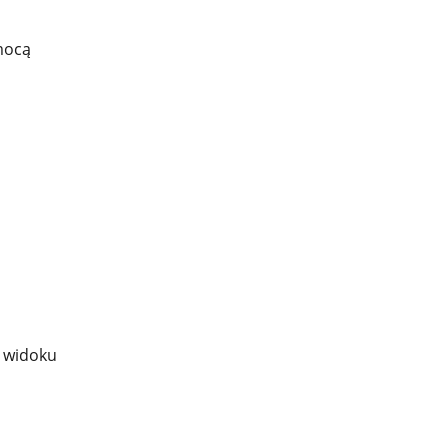
mocą
e widoku