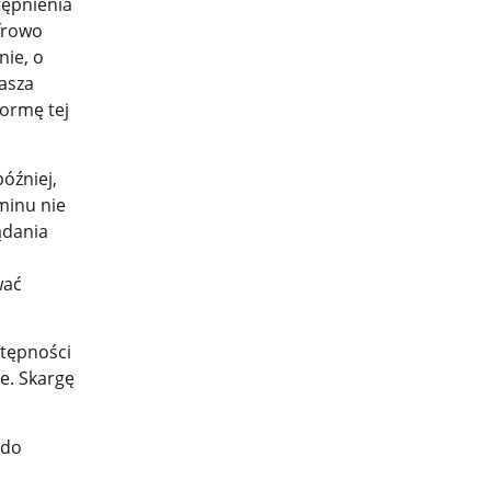
tępnienia
frowo
nie, o
łasza
formę tej
óźniej,
minu nie
ądania
wać
stępności
e. Skargę
 do