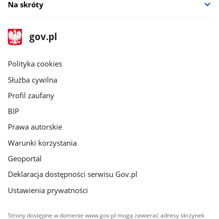
Na skróty
stopka
Strona
gov.pl
gov.pl
główna
gov.pl
Polityka cookies
Służba cywilna
Profil zaufany
BIP
Prawa autorskie
Warunki korzystania
Geoportal
Deklaracja dostępności serwisu Gov.pl
Ustawienia prywatności
Strony dostępne w domenie www.gov.pl mogą zawierać adresy skrzynek