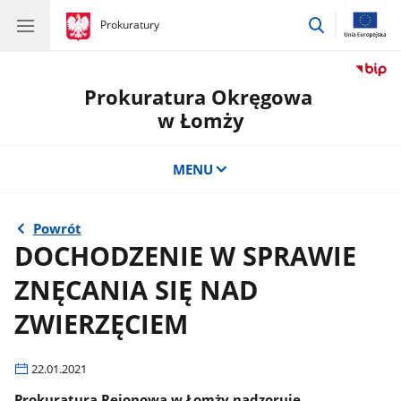
przejdź
gov.pl
Prokuratury
gov.pl
Prokuratury
do
wyszukiwar
Prokuratura Okręgowa
w Łomży
MENU
Powrót
DOCHODZENIE W SPRAWIE
ZNĘCANIA SIĘ NAD
ZWIERZĘCIEM
22.01.2021
Prokuratura Rejonowa w Łomży nadzoruje