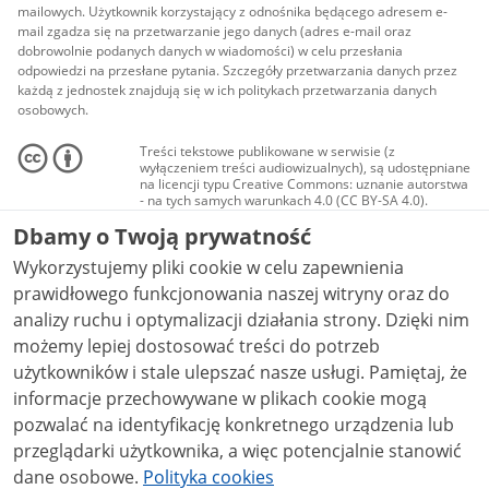
mailowych. Użytkownik korzystający z odnośnika będącego adresem e-
mail zgadza się na przetwarzanie jego danych (adres e-mail oraz
dobrowolnie podanych danych w wiadomości) w celu przesłania
odpowiedzi na przesłane pytania. Szczegóły przetwarzania danych przez
każdą z jednostek znajdują się w ich politykach przetwarzania danych
osobowych.
Treści tekstowe publikowane w serwisie (z
wyłączeniem treści audiowizualnych), są udostępniane
na licencji typu Creative Commons: uznanie autorstwa
- na tych samych warunkach 4.0 (CC BY-SA 4.0).
Materiały audiowizualne, w tym zdjęcia, materiały
Dbamy o Twoją prywatność
audio i wideo, są udostępniane na licencji typu
Creative Commons: uznanie autorstwa użycie
Wykorzystujemy pliki cookie w celu zapewnienia
niekomercyjne - bez utworów zależnych 4.0 (CC BY-
NC-ND 4.0), o ile nie jest to stwierdzone inaczej.
prawidłowego funkcjonowania naszej witryny oraz do
analizy ruchu i optymalizacji działania strony. Dzięki nim
możemy lepiej dostosować treści do potrzeb
użytkowników i stale ulepszać nasze usługi. Pamiętaj, że
informacje przechowywane w plikach cookie mogą
pozwalać na identyfikację konkretnego urządzenia lub
przeglądarki użytkownika, a więc potencjalnie stanowić
dane osobowe.
Polityka cookies