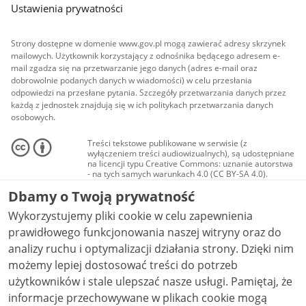
Ustawienia prywatności
Strony dostępne w domenie www.gov.pl mogą zawierać adresy skrzynek
mailowych. Użytkownik korzystający z odnośnika będącego adresem e-
mail zgadza się na przetwarzanie jego danych (adres e-mail oraz
dobrowolnie podanych danych w wiadomości) w celu przesłania
odpowiedzi na przesłane pytania. Szczegóły przetwarzania danych przez
każdą z jednostek znajdują się w ich politykach przetwarzania danych
osobowych.
Treści tekstowe publikowane w serwisie (z
wyłączeniem treści audiowizualnych), są udostępniane
na licencji typu Creative Commons: uznanie autorstwa
- na tych samych warunkach 4.0 (CC BY-SA 4.0).
Materiały audiowizualne, w tym zdjęcia, materiały
Dbamy o Twoją prywatność
audio i wideo, są udostępniane na licencji typu
Creative Commons: uznanie autorstwa użycie
Wykorzystujemy pliki cookie w celu zapewnienia
niekomercyjne - bez utworów zależnych 4.0 (CC BY-
NC-ND 4.0), o ile nie jest to stwierdzone inaczej.
prawidłowego funkcjonowania naszej witryny oraz do
analizy ruchu i optymalizacji działania strony. Dzięki nim
możemy lepiej dostosować treści do potrzeb
użytkowników i stale ulepszać nasze usługi. Pamiętaj, że
informacje przechowywane w plikach cookie mogą