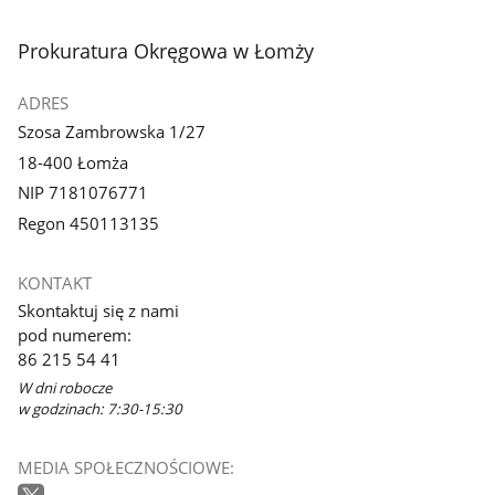
stopka
Prokuratura Okręgowa w Łomży
ADRES
Szosa Zambrowska 1/27
18-400 Łomża
NIP 7181076771
Regon 450113135
KONTAKT
Skontaktuj się z nami
pod numerem:
86 215 54 41
W dni robocze
w godzinach: 7:30-15:30
MEDIA SPOŁECZNOŚCIOWE: