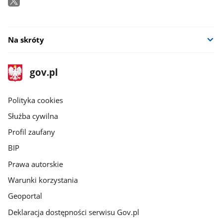
Na skróty
stopka
Strona
gov.pl
gov.pl
główna
gov.pl
Polityka cookies
Służba cywilna
Profil zaufany
BIP
Prawa autorskie
Warunki korzystania
Geoportal
Deklaracja dostępności serwisu Gov.pl