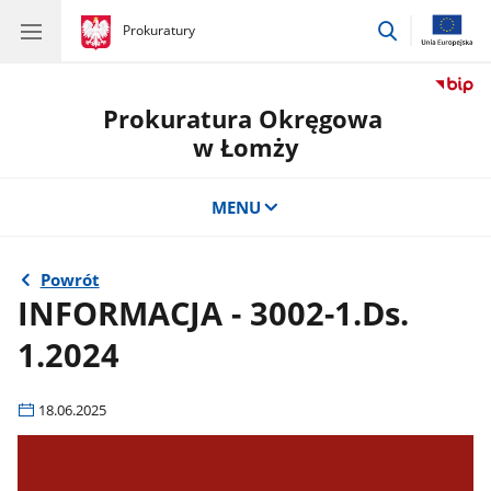
przejdź
gov.pl
Prokuratury
gov.pl
Prokuratury
do
wyszukiwar
Prokuratura Okręgowa
w Łomży
MENU
Powrót
INFORMACJA - 3002-1.Ds.
1.2024
18.06.2025