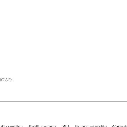
IOWE:
użba cywilna
Profil zaufany
BIP
Prawa autorskie
Warunki