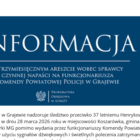
 w Grajewie nadzoruje śledztwo przeciwko 37 letniemu Henrykow
e w dniu 28 marca 2026 roku w miejscowości Koszarówka, gmina
arki MG pomimo wydania przez funkcjonariuszy Komendy Powiat
zy użyciu sygnałów dźwiękowych i świetlnych polecenia zatrzyman