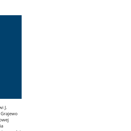
i J.
 Grajewo
owej
ia