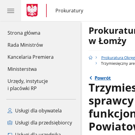
gov.pl
gov.pl
Prokuratury
gov.pl
Prokuratury
Prokurat
gov.pl
Strona główna
w Łomży
Rada Ministrów
Kancelaria Premiera
Prokuratura Okrę
Trzymiesięczny are
Ministerstwa
Powrót
Urzędy, instytucje
Trzymies
i placówki RP
sprawcy 
funkcjo
Usługi dla obywatela
Powiatow
Usługi dla przedsiębiorcy
Usługi dla urzędnika