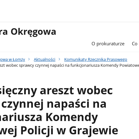
ura Okręgowa
O prokuraturze
Co
gowa w Łomży
Aktualności
Komunikaty Rzecznika Prasowego
szt wobec sprawcy czynnej napaści na funkcjonariusza Komendy Powiatowej 
ięczny areszt wobec
czynnej napaści na
nariusza Komendy
ej Policji w Grajewie