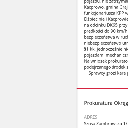
pojazdu, nie zatrzyma
Kacprowo, gmina Graje
funkcjonariusza KPP w
Elżbiecinie i Kacprow
na odcinku DK65 przy
prędkości do 90 km/h 
bezpieczeństwa w ruc
niebezpieczeństwo utr
§1 kk, jednocześnie ni
pojazdami mechaniczn
Na wniosek prokurato
podejrzanego środek 
Sprawcy grozi kara p
stopka
Prokuratura Okrę
ADRES
Szosa Zambrowska 1/