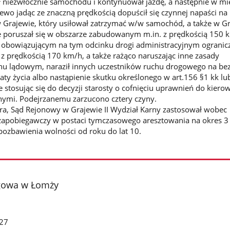
ł niezwłocznie samochodu i kontynuował jazdę, a następnie w mi
wo jadąc ze znaczną prędkością dopuścił się czynnej napaści na
 Grajewie, który usiłował zatrzymać w/w samochód, a także w Gr
ie poruszał się w obszarze zabudowanym m.in. z prędkością 150 
 obowiązującym na tym odcinku drogi administracyjnym ogranic
z prędkością 170 km/h, a także rażąco naruszając inne zasady
hu lądowym, naraził innych uczestników ruchu drogowego na be
aty życia albo nastąpienie skutku określonego w art.156 §1 kk lu
e stosując się do decyzji starosty o cofnięciu uprawnień do kiero
ymi. Podejrzanemu zarzucono cztery czyny.
ra, Sąd Rejonowy w Grajewie II Wydział Karny zastosował wobec
zapobiegawczy w postaci tymczasowego aresztowania na okres 3 
ozbawienia wolności od roku do lat 10.
gowa w Łomży
27