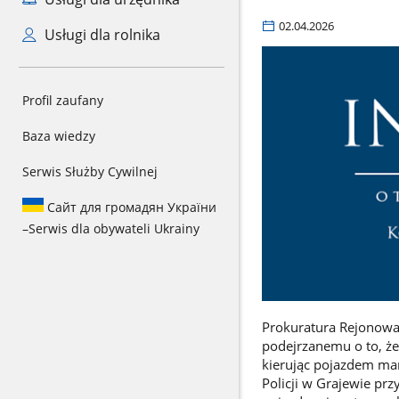
02.04.2026
Usługi dla rolnika
Profil zaufany
Baza wiedzy
Serwis Służby Cywilnej
Сайт для громадян України
–
Serwis dla obywateli Ukrainy
Prokuratura Rejonowa
podejrzanemu o to, ż
kierując pojazdem m
Policji w Grajewie pr