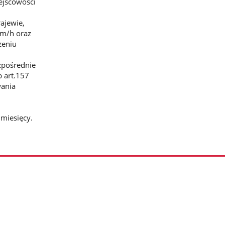
ejscowości
ajewie,
km/h oraz
zeniu
zpośrednie
b art.157
wania
miesięcy.