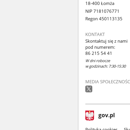
18-400 Łomża
NIP 7181076771
Regon 450113135
KONTAKT
Skontaktuj się z nami
pod numerem:
86 215 54 41
W dni robocze
w godzinach: 7:30-15:30
MEDIA SPOŁECZNOŚC
stopka
Strona
gov.pl
gov.pl
główna
Polityka cookies
Sł