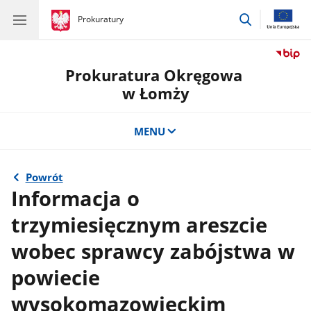
przejdź
gov.pl
Prokuratury
gov.pl
Prokuratury
do
wyszukiwar
Prokuratura Okręgowa
w Łomży
MENU
Powrót
Informacja o
trzymiesięcznym areszcie
wobec sprawcy zabójstwa w
powiecie
wysokomazowieckim