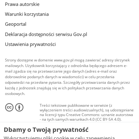
Prawa autorskie
Warunki korzystania
Geoportal
Deklaracja dostępności serwisu Gov.pl
Ustawienia prywatności
Strony dostępne w domenie www.gov.pl mogą zawierać adresy skrzynek
mailowych. Użytkownik korzystający z odnośnika będącego adresem e-
mail zgadza się na przetwarzanie jego danych (adres e-mail oraz
dobrowolnie podanych danych w wiadomości) w celu przesłania
odpowiedzi na przesłane pytania. Szczegóły przetwarzania danych przez
każdą z jednostek znajdują się w ich politykach przetwarzania danych
osobowych.
Treści tekstowe publikowane w serwisie (z
wyłączeniem treści audiowizualnych), są udostępniane
na licencji typu Creative Commons: uznanie autorstwa
- na tych samych warunkach 4.0 (CC BY-SA 4.0).
Materiały audiowizualne, w tym zdjęcia, materiały
Dbamy o Twoją prywatność
audio i wideo, są udostępniane na licencji typu
Creative Commons: uznanie autorstwa użycie
Wykorzystujemy pliki cookie w celu zapewnienia
niekomercyjne - bez utworów zależnych 4.0 (CC BY-