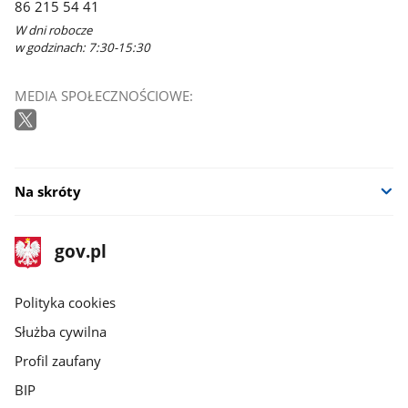
86 215 54 41
W dni robocze
w godzinach: 7:30-15:30
MEDIA SPOŁECZNOŚCIOWE:
Na skróty
stopka
Strona
gov.pl
gov.pl
główna
gov.pl
Polityka cookies
Służba cywilna
Profil zaufany
BIP