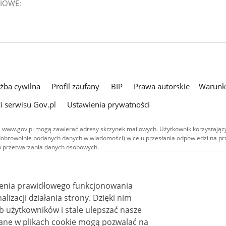
IOWE:
użba cywilna
Profil zaufany
BIP
Prawa autorskie
Warunki
i serwisu Gov.pl
Ustawienia prywatności
 www.gov.pl mogą zawierać adresy skrzynek mailowych. Użytkownik korzystający
dobrowolnie podanych danych w wiadomości) w celu przesłania odpowiedzi na prz
ach przetwarzania danych osobowych.
we publikowane w serwisie (z wyłączeniem treści audiowizualnych), są
 na licencji typu Creative Commons: uznanie autorstwa - na tych samych
 (CC BY-SA 4.0). Materiały audiowizualne, w tym zdjęcia, materiały audio i wideo
ienia prawidłowego funkcjonowania
ane na licencji typu Creative Commons: uznanie autorstwa użycie niekomercyjne 
ależnych 4.0 (CC BY-NC-ND 4.0), o ile nie jest to stwierdzone inaczej.
i działania strony. Dzięki nim
 użytkowników i stale ulepszać nasze