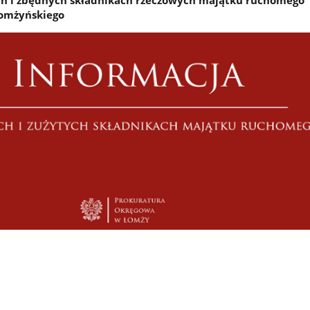
ych i zbędnych składnikach rzeczowych majątku ruchomego
łomżyńskiego