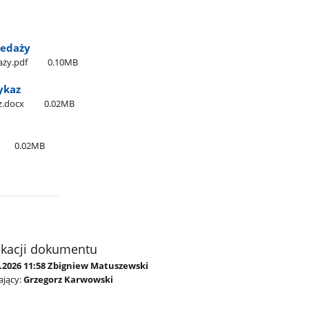
zedaży
aży.pdf
0.10MB
ykaz
az.docx
0.02MB
0.02MB
ikacji dokumentu
3.2026 11:58 Zbigniew Matuszewski
jący:
Grzegorz Karwowski