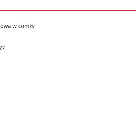
gowa w Łomży
27