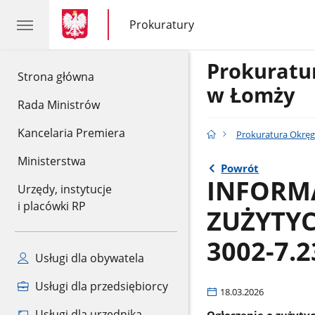
gov.pl
gov.pl
Prokuratury
gov.pl
Prokuratury
Prokurat
gov.pl
Strona główna
w Łomży
Rada Ministrów
Kancelaria Premiera
Prokuratura Okrę
Ministerstwa
Powrót
INFORMA
Urzędy, instytucje
i placówki RP
ZUŻYTYC
3002-7.2
Usługi dla obywatela
Usługi dla przedsiębiorcy
18.03.2026
Usługi dla urzędnika