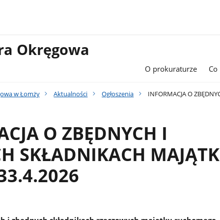
ura Okręgowa
O prokuraturze
Co
gowa w Łomży
Aktualności
Ogłoszenia
INFORMACJA O ZBĘDNYCH
CJA O ZBĘDNYCH I
H SKŁADNIKACH MAJĄTK
33.4.2026