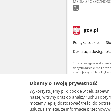
MEDIA SPOŁECZNOŚC
stopka
Strona
gov.pl
gov.pl
główna
gov.pl
Polityka cookies
Sł
Deklaracja dostępnośc
Strony dostępne w domenie
danych (adres e-mail oraz 
znajdują się w ich polityk
Treści teksto
Dbamy o Twoją prywatność
udostępniane
warunkach 4.0
Wykorzystujemy pliki cookie w celu zapewn
są udostępni
bez utworów z
naszej witryny oraz do analizy ruchu i optymalizacj
możemy lepiej dostosować treści do potrzeb
usługi. Pamiętaj, że informacje przechowywane w plikach cookie mogą pozwalać na