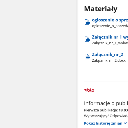
Materiały
ogłoszenie o spr
ogłoszenie​_o​_sprzed
Załącznik nr 1 w
Załącznik​_nr​_1​_wyk
Załącznik​_nr​_2
Załącznik​_nr​_2.docx
Informacje o publ
Pierwsza publikacja:
18.0
Wytwarzający/ Odpowiada
Pokaż historię zmian