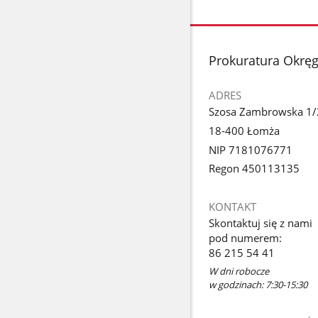
stopka
Prokuratura Okrę
ADRES
Szosa Zambrowska 1/
18-400 Łomża
NIP 7181076771
Regon 450113135
KONTAKT
Skontaktuj się z nami
pod numerem:
86 215 54 41
W dni robocze
w godzinach: 7:30-15:30