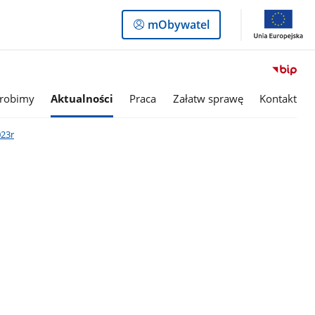
Logowanie
mObywatel
do
panelu
 robimy
Aktualności
Praca
Załatw sprawę
Kontakt
023r