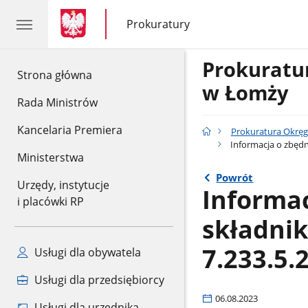
gov.pl
gov.pl
Prokuratury
gov.pl
Prokuratury
Prokurat
gov.pl
Strona główna
w Łomży
Rada Ministrów
Kancelaria Premiera
Prokuratura Okrę
Informacja o zbędn
Ministerstwa
Powrót
Urzędy, instytucje
Informac
i placówki RP
składni
7.233.5.
Usługi dla obywatela
Usługi dla przedsiębiorcy
06.08.2023
Usługi dla urzędnika