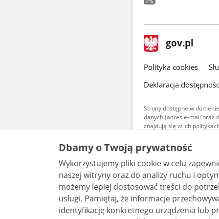
stopka
Strona
gov.pl
gov.pl
główna
gov.pl
Polityka cookies
Sł
Deklaracja dostępnośc
Strony dostępne w domenie
danych (adres e-mail oraz 
znajdują się w ich polityk
Treści teksto
Dbamy o Twoją prywatność
udostępniane
warunkach 4.0
Wykorzystujemy pliki cookie w celu zapewn
są udostępni
bez utworów z
naszej witryny oraz do analizy ruchu i optymalizacj
możemy lepiej dostosować treści do potrzeb
usługi. Pamiętaj, że informacje przechowywane w plikach cookie mogą pozwalać na
identyfikację konkretnego urządzenia lub pr