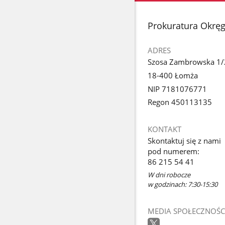
stopka
Prokuratura Okrę
ADRES
Szosa Zambrowska 1/
18-400 Łomża
NIP 7181076771
Regon 450113135
KONTAKT
Skontaktuj się z nami
pod numerem:
86 215 54 41
W dni robocze
w godzinach: 7:30-15:30
MEDIA SPOŁECZNOŚC