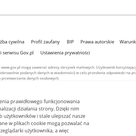
użba cywilna
Profil zaufany
BIP
Prawa autorskie
Warunki
i serwisu Gov.pl
Ustawienia prywatności
 www.gov.pl mogą zawierać adresy skrzynek mailowych. Użytkownik korzystający
dobrowolnie podanych danych w wiadomości) w celu przesłania odpowiedzi na prz
ach przetwarzania danych osobowych.
we publikowane w serwisie (z wyłączeniem treści audiowizualnych), są
 na licencji typu Creative Commons: uznanie autorstwa - na tych samych
 (CC BY-SA 4.0). Materiały audiowizualne, w tym zdjęcia, materiały audio i wideo
ienia prawidłowego funkcjonowania
ane na licencji typu Creative Commons: uznanie autorstwa użycie niekomercyjne 
ależnych 4.0 (CC BY-NC-ND 4.0), o ile nie jest to stwierdzone inaczej.
i działania strony. Dzięki nim
 użytkowników i stale ulepszać nasze
zeglądarki użytkownika, a więc