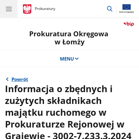
przejdź
gov.pl
Prokuratury
gov.pl
Prokuratury
do
wyszukiwar
Prokuratura Okręgowa
w Łomży
MENU
Powrót
Informacja o zbędnych i
zużytych składnikach
majątku ruchomego w
Prokuraturze Rejonowej w
Grajewie - 3002-7.233.3.2024