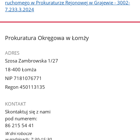
ruchomego w Prokuraturze Rejonowej w Grajewie - 3002-
7.233.3.2024
stopka
Prokuratura Okręgowa w Łomży
ADRES
Szosa Zambrowska 1/27
18-400 Łomża
NIP 7181076771
Regon 450113135
KONTAKT
Skontaktuj się z nami
pod numerem:
86 215 54 41
W dni robocze
w godzinach: 7:30-15:30