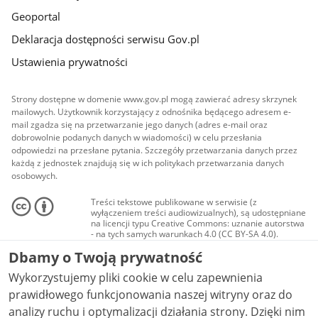
Geoportal
Deklaracja dostępności serwisu Gov.pl
Ustawienia prywatności
Strony dostępne w domenie www.gov.pl mogą zawierać adresy skrzynek
mailowych. Użytkownik korzystający z odnośnika będącego adresem e-
mail zgadza się na przetwarzanie jego danych (adres e-mail oraz
dobrowolnie podanych danych w wiadomości) w celu przesłania
odpowiedzi na przesłane pytania. Szczegóły przetwarzania danych przez
każdą z jednostek znajdują się w ich politykach przetwarzania danych
osobowych.
Treści tekstowe publikowane w serwisie (z
wyłączeniem treści audiowizualnych), są udostępniane
na licencji typu Creative Commons: uznanie autorstwa
- na tych samych warunkach 4.0 (CC BY-SA 4.0).
Materiały audiowizualne, w tym zdjęcia, materiały
Dbamy o Twoją prywatność
audio i wideo, są udostępniane na licencji typu
Creative Commons: uznanie autorstwa użycie
Wykorzystujemy pliki cookie w celu zapewnienia
niekomercyjne - bez utworów zależnych 4.0 (CC BY-
NC-ND 4.0), o ile nie jest to stwierdzone inaczej.
prawidłowego funkcjonowania naszej witryny oraz do
analizy ruchu i optymalizacji działania strony. Dzięki nim