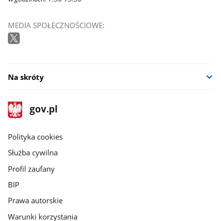
MEDIA SPOŁECZNOŚCIOWE:
Na skróty
stopka
Strona
gov.pl
gov.pl
główna
gov.pl
Polityka cookies
Służba cywilna
Profil zaufany
BIP
Prawa autorskie
Warunki korzystania