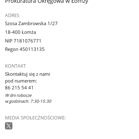
stopka
Prokuratura Okręgowa w Łomży
ADRES
Szosa Zambrowska 1/27
18-400 Łomża
NIP 7181076771
Regon 450113135
KONTAKT
Skontaktuj się z nami
pod numerem:
86 215 54 41
W dni robocze
w godzinach: 7:30-15:30
MEDIA SPOŁECZNOŚCIOWE: