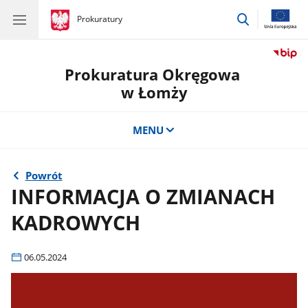
przejdź
gov.pl
Prokuratury
gov.pl
Prokuratury
do
wyszukiwar
Prokuratura Okręgowa
w Łomży
MENU
Powrót
INFORMACJA O ZMIANACH
KADROWYCH
06.05.2024