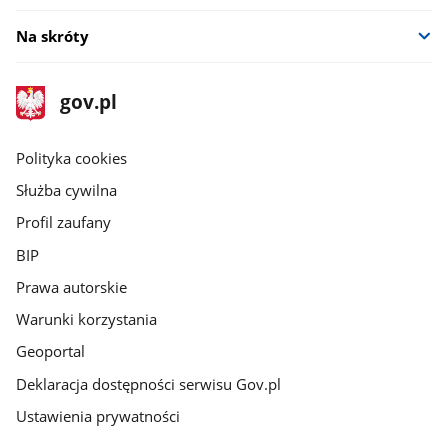
Na skróty
stopka
Strona
gov.pl
gov.pl
główna
gov.pl
Polityka cookies
Służba cywilna
Profil zaufany
BIP
Prawa autorskie
Warunki korzystania
Geoportal
Deklaracja dostępności serwisu Gov.pl
Ustawienia prywatności