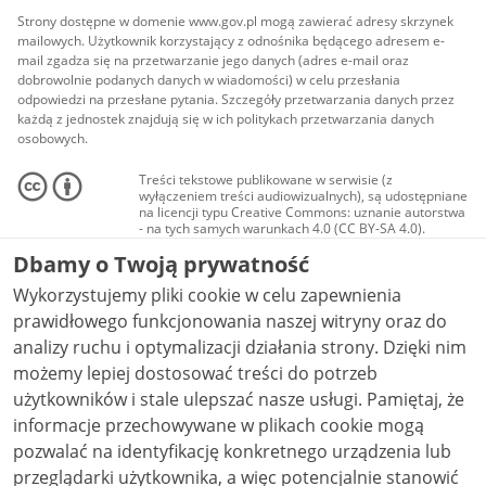
Strony dostępne w domenie www.gov.pl mogą zawierać adresy skrzynek
mailowych. Użytkownik korzystający z odnośnika będącego adresem e-
mail zgadza się na przetwarzanie jego danych (adres e-mail oraz
dobrowolnie podanych danych w wiadomości) w celu przesłania
odpowiedzi na przesłane pytania. Szczegóły przetwarzania danych przez
każdą z jednostek znajdują się w ich politykach przetwarzania danych
osobowych.
Treści tekstowe publikowane w serwisie (z
wyłączeniem treści audiowizualnych), są udostępniane
na licencji typu Creative Commons: uznanie autorstwa
- na tych samych warunkach 4.0 (CC BY-SA 4.0).
Materiały audiowizualne, w tym zdjęcia, materiały
Dbamy o Twoją prywatność
audio i wideo, są udostępniane na licencji typu
Creative Commons: uznanie autorstwa użycie
Wykorzystujemy pliki cookie w celu zapewnienia
niekomercyjne - bez utworów zależnych 4.0 (CC BY-
NC-ND 4.0), o ile nie jest to stwierdzone inaczej.
prawidłowego funkcjonowania naszej witryny oraz do
analizy ruchu i optymalizacji działania strony. Dzięki nim
możemy lepiej dostosować treści do potrzeb
użytkowników i stale ulepszać nasze usługi. Pamiętaj, że
informacje przechowywane w plikach cookie mogą
pozwalać na identyfikację konkretnego urządzenia lub
przeglądarki użytkownika, a więc potencjalnie stanowić