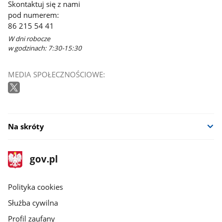
Skontaktuj się z nami
pod numerem:
86 215 54 41
W dni robocze
w godzinach: 7:30-15:30
MEDIA SPOŁECZNOŚCIOWE:
Na skróty
stopka
Strona
gov.pl
gov.pl
główna
gov.pl
Polityka cookies
Służba cywilna
Profil zaufany