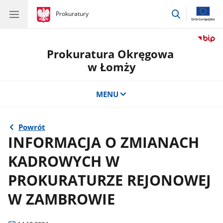
przejdź
gov.pl
Prokuratury
gov.pl
Prokuratury
do
wyszukiwar
Prokuratura Okręgowa
w Łomży
MENU
Powrót
INFORMACJA O ZMIANACH
KADROWYCH W
PROKURATURZE REJONOWEJ
W ZAMBROWIE