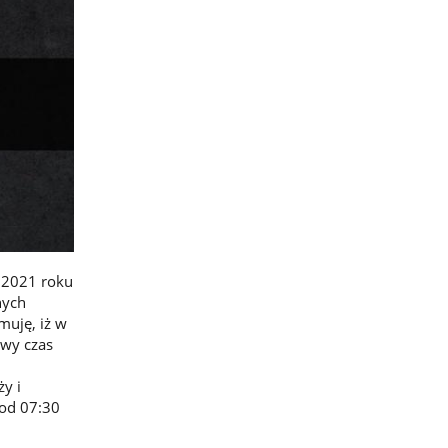
 2021 roku
nych
uję, iż w
owy czas
y i
od 07:30