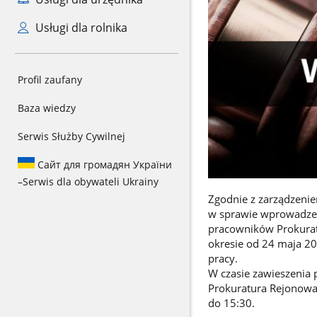
Usługi dla rolnika
Profil zaufany
Baza wiedzy
Serwis Służby Cywilnej
Сайт для громадян України
–
Serwis dla obywateli Ukrainy
Zgodnie z zarządzeni
w sprawie wprowadzen
pracowników Prokurat
okresie od 24 maja 2
pracy.
W czasie zawieszenia
Prokuratura Rejonowa
do 15:30.