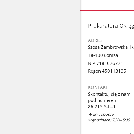
stopka
Prokuratura Okrę
ADRES
Szosa Zambrowska 1/
18-400 Łomża
NIP 7181076771
Regon 450113135
KONTAKT
Skontaktuj się z nami
pod numerem:
86 215 54 41
W dni robocze
w godzinach: 7:30-15:30