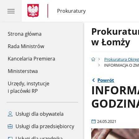
gov.pl
gov.pl
Prokuratury
gov.pl
Prokuratury
Prokurat
gov.pl
Strona główna
w Łomży
Rada Ministrów
Kancelaria Premiera
Prokuratura Okrę
INFORMACJA O ZM
Ministerstwa
Powrót
Urzędy, instytucje
INFORM
i placówki RP
GODZIN
Usługi dla obywatela
24.05.2021
Usługi dla przedsiębiorcy
Usługi dla urzędnika