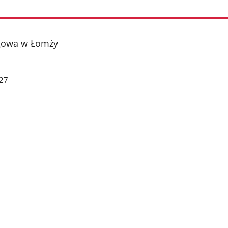
gowa w Łomży
27