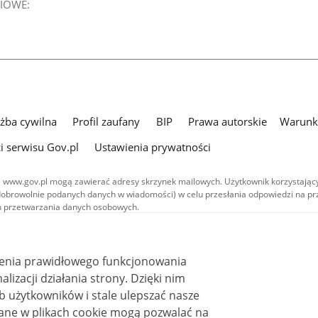
IOWE:
użba cywilna
Profil zaufany
BIP
Prawa autorskie
Warunki
i serwisu Gov.pl
Ustawienia prywatności
 www.gov.pl mogą zawierać adresy skrzynek mailowych. Użytkownik korzystający
dobrowolnie podanych danych w wiadomości) w celu przesłania odpowiedzi na prz
ach przetwarzania danych osobowych.
we publikowane w serwisie (z wyłączeniem treści audiowizualnych), są
 na licencji typu Creative Commons: uznanie autorstwa - na tych samych
 (CC BY-SA 4.0). Materiały audiowizualne, w tym zdjęcia, materiały audio i wideo
ienia prawidłowego funkcjonowania
ane na licencji typu Creative Commons: uznanie autorstwa użycie niekomercyjne 
ależnych 4.0 (CC BY-NC-ND 4.0), o ile nie jest to stwierdzone inaczej.
i działania strony. Dzięki nim
 użytkowników i stale ulepszać nasze