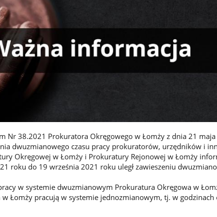
em Nr 38.2021 Prokuratora Okręgowego w Łomży z dnia 21 maja
ia dwuzmianowego czasu pracy prokuratorów, urzędników i in
ury Okręgowej w Łomży i Prokuratury Rejonowej w Łomży inform
021 roku do 19 września 2021 roku uległ zawieszeniu dwuzmian
 pracy w systemie dwuzmianowym Prokuratura Okręgowa w Łomż
 w Łomży pracują w systemie jednozmianowym, tj. w godzinach 