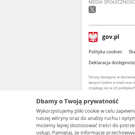
MEDIA SPOŁECZNOŚC
stopka
Strona
gov.pl
gov.pl
główna
gov.pl
Polityka cookies
Sł
Deklaracja dostępnośc
Strony dostępne w domenie
danych (adres e-mail oraz 
znajdują się w ich polityk
Treści teksto
Dbamy o Twoją prywatność
udostępniane
warunkach 4.0
Wykorzystujemy pliki cookie w celu zapewn
są udostępni
bez utworów z
naszej witryny oraz do analizy ruchu i optymalizacj
możemy lepiej dostosować treści do potrzeb
usługi. Pamiętaj, że informacje przechowywane w plikach cookie mogą pozwalać na