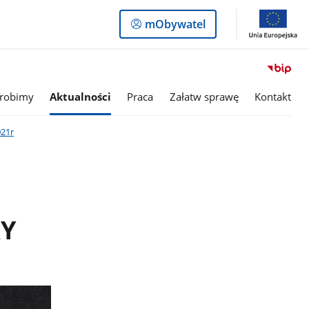
Logowanie
mObywatel
do
panelu
 robimy
Aktualności
Praca
Załatw sprawę
Kontakt
021r
Y