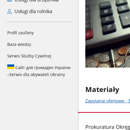
Usługi dla rolnika
Profil zaufany
Baza wiedzy
Serwis Służby Cywilnej
Сайт для громадян України
–
Serwis dla obywateli Ukrainy
Materiały
Zapytanie ofertowe -
stopka
Prokuratura Okrę