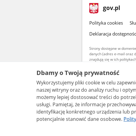
stopka
Strona
gov.pl
gov.pl
główna
gov.pl
Polityka cookies
Sł
Deklaracja dostępnośc
Strony dostępne w domenie
danych (adres e-mail oraz 
znajdują się w ich polityk
Treści teksto
Dbamy o Twoją prywatność
udostępniane
warunkach 4.0
Wykorzystujemy pliki cookie w celu zapewn
są udostępni
bez utworów z
naszej witryny oraz do analizy ruchu i optymalizacj
możemy lepiej dostosować treści do potrzeb
usługi. Pamiętaj, że informacje przechowywane w plikach cookie mogą pozwalać na
identyfikację konkretnego urządzenia lub pr
potencjalnie stanowić dane osobowe.
Polit