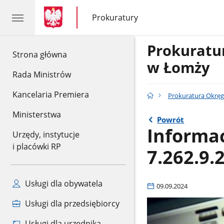
gov.pl
gov.pl
Prokuratury
gov.pl
Prokuratury
Prokurat
gov.pl
Strona główna
w Łomży
Rada Ministrów
Kancelaria Premiera
Prokuratura Okrę
Ministerstwa
Powrót
Informac
Urzędy, instytucje
i placówki RP
7.262.9.
Usługi dla obywatela
09.09.2024
Usługi dla przedsiębiorcy
Usługi dla urzędnika