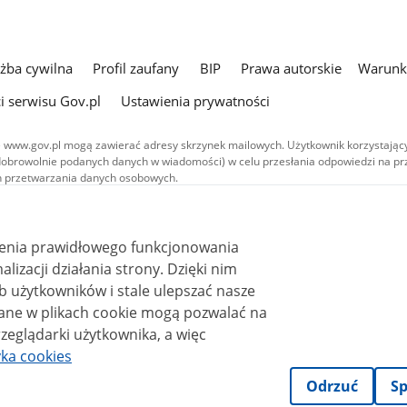
użba cywilna
Profil zaufany
BIP
Prawa autorskie
Warunki
i serwisu Gov.pl
Ustawienia prywatności
 www.gov.pl mogą zawierać adresy skrzynek mailowych. Użytkownik korzystający
dobrowolnie podanych danych w wiadomości) w celu przesłania odpowiedzi na prz
ach przetwarzania danych osobowych.
we publikowane w serwisie (z wyłączeniem treści audiowizualnych), są
 na licencji typu Creative Commons: uznanie autorstwa - na tych samych
 (CC BY-SA 4.0). Materiały audiowizualne, w tym zdjęcia, materiały audio i wideo
ienia prawidłowego funkcjonowania
ane na licencji typu Creative Commons: uznanie autorstwa użycie niekomercyjne 
ależnych 4.0 (CC BY-NC-ND 4.0), o ile nie jest to stwierdzone inaczej.
i działania strony. Dzięki nim
 użytkowników i stale ulepszać nasze
zeglądarki użytkownika, a więc
yka cookies
Odrzuć
Sp