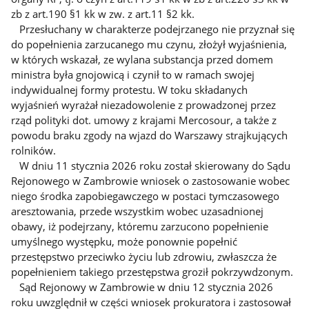
zb z art.190 §1 kk w zw. z art.11 §2 kk.
Przesłuchany w charakterze podejrzanego nie przyznał się
do popełnienia zarzucanego mu czynu, złożył wyjaśnienia,
w których wskazał, ze wylana substancja przed domem
ministra była gnojowicą i czynił to w ramach swojej
indywidualnej formy protestu. W toku składanych
wyjaśnień wyrażał niezadowolenie z prowadzonej przez
rząd polityki dot. umowy z krajami Mercosour, a także z
powodu braku zgody na wjazd do Warszawy strajkujących
rolników.
W dniu 11 stycznia 2026 roku został skierowany do Sądu
Rejonowego w Zambrowie wniosek o zastosowanie wobec
niego środka zapobiegawczego w postaci tymczasowego
aresztowania, przede wszystkim wobec uzasadnionej
obawy, iż podejrzany, któremu zarzucono popełnienie
umyślnego występku, może ponownie popełnić
przestępstwo przeciwko życiu lub zdrowiu, zwłaszcza że
popełnieniem takiego przestępstwa groził pokrzywdzonym.
Sąd Rejonowy w Zambrowie w dniu 12 stycznia 2026
roku uwzględnił w części wniosek prokuratora i zastosował