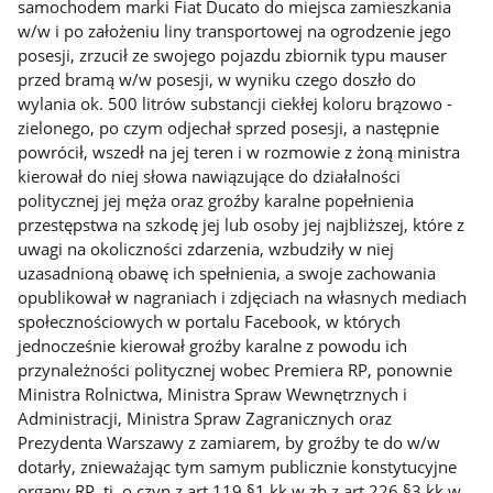
samochodem marki Fiat Ducato do miejsca zamieszkania
w/w i po założeniu liny transportowej na ogrodzenie jego
posesji, zrzucił ze swojego pojazdu zbiornik typu mauser
przed bramą w/w posesji, w wyniku czego doszło do
wylania ok. 500 litrów substancji ciekłej koloru brązowo -
zielonego, po czym odjechał sprzed posesji, a następnie
powrócił, wszedł na jej teren i w rozmowie z żoną ministra
kierował do niej słowa nawiązujące do działalności
politycznej jej męża oraz groźby karalne popełnienia
przestępstwa na szkodę jej lub osoby jej najbliższej, które z
uwagi na okoliczności zdarzenia, wzbudziły w niej
uzasadnioną obawę ich spełnienia, a swoje zachowania
opublikował w nagraniach i zdjęciach na własnych mediach
społecznościowych w portalu Facebook, w których
jednocześnie kierował groźby karalne z powodu ich
przynależności politycznej wobec Premiera RP, ponownie
Ministra Rolnictwa, Ministra Spraw Wewnętrznych i
Administracji, Ministra Spraw Zagranicznych oraz
Prezydenta Warszawy z zamiarem, by groźby te do w/w
dotarły, znieważając tym samym publicznie konstytucyjne
organy RP, tj. o czyn z art.119 §1 kk w zb z art.226 §3 kk w