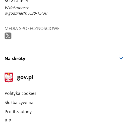
86 215 54 41
W dni robocze
w godzinach: 7:30-15:30
MEDIA SPOŁECZNOŚCIOWE:
Na skróty
stopka
Strona
gov.pl
gov.pl
główna
gov.pl
Polityka cookies
Służba cywilna
Profil zaufany
BIP