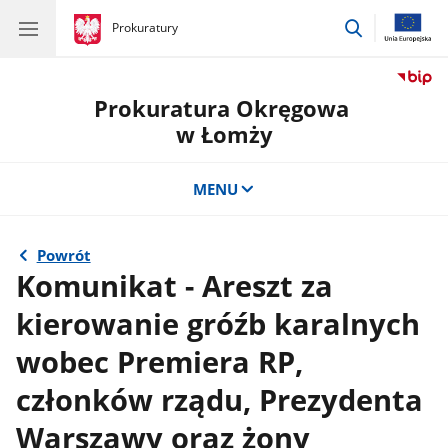
przejdź
gov.pl
Prokuratury
gov.pl
Prokuratury
do
wyszukiwar
Prokuratura Okręgowa
w Łomży
MENU
Powrót
Komunikat - Areszt za
kierowanie gróźb karalnych
wobec Premiera RP,
członków rządu, Prezydenta
Warszawy oraz żony