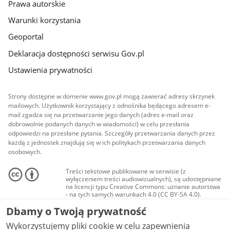
Prawa autorskie
Warunki korzystania
Geoportal
Deklaracja dostępności serwisu Gov.pl
Ustawienia prywatności
Strony dostępne w domenie www.gov.pl mogą zawierać adresy skrzynek
mailowych. Użytkownik korzystający z odnośnika będącego adresem e-
mail zgadza się na przetwarzanie jego danych (adres e-mail oraz
dobrowolnie podanych danych w wiadomości) w celu przesłania
odpowiedzi na przesłane pytania. Szczegóły przetwarzania danych przez
każdą z jednostek znajdują się w ich politykach przetwarzania danych
osobowych.
Treści tekstowe publikowane w serwisie (z
wyłączeniem treści audiowizualnych), są udostępniane
na licencji typu Creative Commons: uznanie autorstwa
- na tych samych warunkach 4.0 (CC BY-SA 4.0).
Materiały audiowizualne, w tym zdjęcia, materiały
Dbamy o Twoją prywatność
audio i wideo, są udostępniane na licencji typu
Creative Commons: uznanie autorstwa użycie
Wykorzystujemy pliki cookie w celu zapewnienia
niekomercyjne - bez utworów zależnych 4.0 (CC BY-