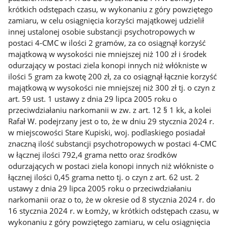
krótkich odstępach czasu, w wykonaniu z góry powziętego
zamiaru, w celu osiągnięcia korzyści majątkowej udzielił
innej ustalonej osobie substancji psychotropowych w
postaci 4-CMC w ilości 2 gramów, za co osiągnął korzyść
majątkową w wysokości nie mniejszej niż 100 zł i środek
odurzający w postaci ziela konopi innych niż włókniste w
ilości 5 gram za kwotę 200 zł, za co osiągnął łącznie korzyść
majątkową w wysokości nie mniejszej niż 300 zł tj. o czyn z
art. 59 ust. 1 ustawy z dnia 29 lipca 2005 roku o
przeciwdziałaniu narkomanii w zw. z art. 12 § 1 kk, a kolei
Rafał W. podejrzany jest o to, że w dniu 29 stycznia 2024 r.
w miejscowości Stare Kupiski, woj. podlaskiego posiadał
znaczną ilość substancji psychotropowych w postaci 4-CMC
w łącznej ilości 792,4 grama netto oraz środków
odurzających w postaci ziela konopi innych niż włókniste o
łącznej ilości 0,45 grama netto tj. o czyn z art. 62 ust. 2
ustawy z dnia 29 lipca 2005 roku o przeciwdziałaniu
narkomanii oraz o to, że w okresie od 8 stycznia 2024 r. do
16 stycznia 2024 r. w Łomży, w krótkich odstępach czasu, w
wykonaniu z góry powziętego zamiaru, w celu osiągnięcia