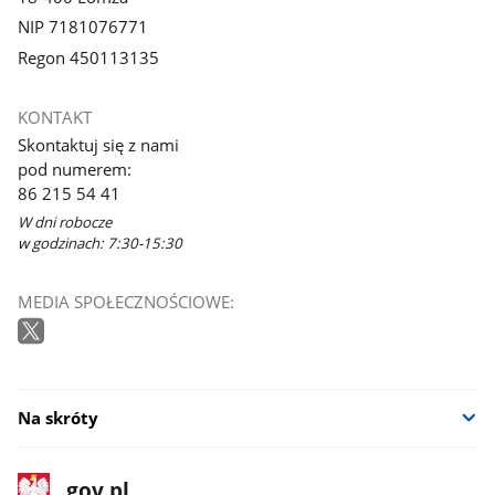
NIP 7181076771
Regon 450113135
KONTAKT
Skontaktuj się z nami
pod numerem:
86 215 54 41
W dni robocze
w godzinach: 7:30-15:30
MEDIA SPOŁECZNOŚCIOWE:
Na skróty
stopka
Strona
gov.pl