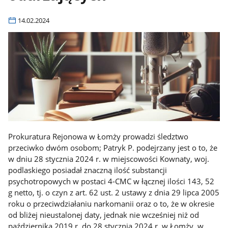
14.02.2024
Prokuratura Rejonowa w Łomży prowadzi śledztwo
przeciwko dwóm osobom; Patryk P. podejrzany jest o to, że
w dniu 28 stycznia 2024 r. w miejscowości Kownaty, woj.
podlaskiego posiadał znaczną ilość substancji
psychotropowych w postaci 4-CMC w łącznej ilości 143, 52
g netto, tj. o czyn z art. 62 ust. 2 ustawy z dnia 29 lipca 2005
roku o przeciwdziałaniu narkomanii oraz o to, że w okresie
od bliżej nieustalonej daty, jednak nie wcześniej niż od
października 2019 r. do 28 stycznia 2024 r. w Łomży, w