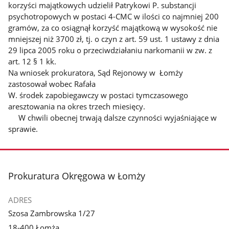
korzyści majątkowych udzielił Patrykowi P. substancji
psychotropowych w postaci 4-CMC w ilości co najmniej 200
gramów, za co osiągnął korzyść majątkową w wysokość nie
mniejszej niż 3700 zł, tj. o czyn z art. 59 ust. 1 ustawy z dnia
29 lipca 2005 roku o przeciwdziałaniu narkomanii w zw. z
art. 12 § 1 kk.
Na wniosek prokuratora, Sąd Rejonowy w Łomży
zastosował wobec Rafała
W. środek zapobiegawczy w postaci tymczasowego
aresztowania na okres trzech miesięcy.
W chwili obecnej trwają dalsze czynności wyjaśniające w
sprawie.
stopka
Prokuratura Okręgowa w Łomży
ADRES
Szosa Zambrowska 1/27
18-400 Łomża