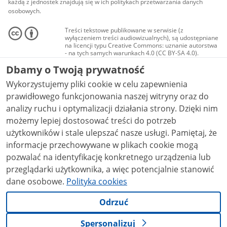
każdą z jednostek znajdują się w ich politykach przetwarzania danych
osobowych.
Treści tekstowe publikowane w serwisie (z
wyłączeniem treści audiowizualnych), są udostępniane
na licencji typu Creative Commons: uznanie autorstwa
- na tych samych warunkach 4.0 (CC BY-SA 4.0).
Materiały audiowizualne, w tym zdjęcia, materiały
Dbamy o Twoją prywatność
audio i wideo, są udostępniane na licencji typu
Creative Commons: uznanie autorstwa użycie
Wykorzystujemy pliki cookie w celu zapewnienia
niekomercyjne - bez utworów zależnych 4.0 (CC BY-
NC-ND 4.0), o ile nie jest to stwierdzone inaczej.
prawidłowego funkcjonowania naszej witryny oraz do
analizy ruchu i optymalizacji działania strony. Dzięki nim
możemy lepiej dostosować treści do potrzeb
użytkowników i stale ulepszać nasze usługi. Pamiętaj, że
informacje przechowywane w plikach cookie mogą
pozwalać na identyfikację konkretnego urządzenia lub
przeglądarki użytkownika, a więc potencjalnie stanowić
dane osobowe.
Polityka cookies
Odrzuć
Spersonalizuj