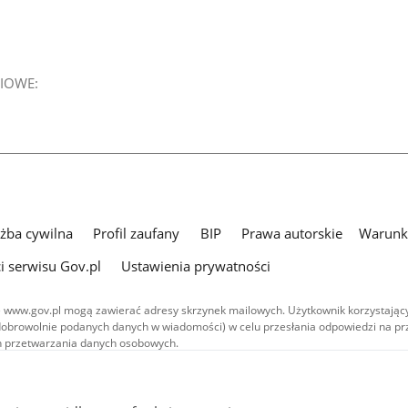
IOWE:
użba cywilna
Profil zaufany
BIP
Prawa autorskie
Warunki
i serwisu Gov.pl
Ustawienia prywatności
 www.gov.pl mogą zawierać adresy skrzynek mailowych. Użytkownik korzystający
dobrowolnie podanych danych w wiadomości) w celu przesłania odpowiedzi na prz
ach przetwarzania danych osobowych.
we publikowane w serwisie (z wyłączeniem treści audiowizualnych), są
 na licencji typu Creative Commons: uznanie autorstwa - na tych samych
 (CC BY-SA 4.0). Materiały audiowizualne, w tym zdjęcia, materiały audio i wideo