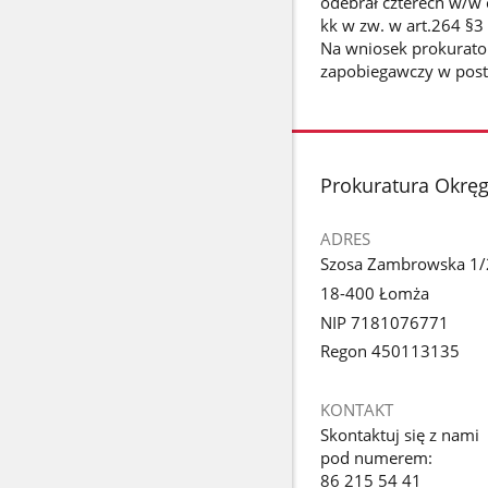
odebrał czterech w/w c
kk w zw. w art.264 §3 
Na wniosek prokurato
zapobiegawczy w post
stopka
Prokuratura Okrę
ADRES
Szosa Zambrowska 1/
18-400 Łomża
NIP 7181076771
Regon 450113135
KONTAKT
Skontaktuj się z nami
pod numerem:
86 215 54 41