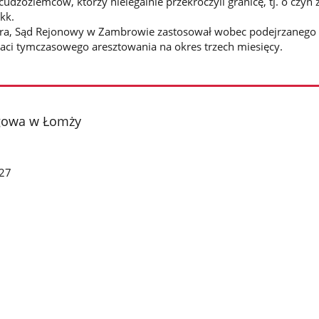
udzoziemców, którzy nielegalnie przekroczyli granicę, tj. o czyn z
kk.
ra, Sąd Rejonowy w Zambrowie zastosował wobec podejrzanego
aci tymczasowego aresztowania na okres trzech miesięcy.
gowa w Łomży
27