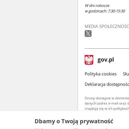
W dni robocze
w godzinach: 7:30-15:30
MEDIA SPOŁECZNOŚC
stopka
Strona
gov.pl
gov.pl
główna
gov.pl
Polityka cookies
Sł
Deklaracja dostępnośc
Strony dostępne w domenie
danych (adres e-mail oraz 
znajdują się w ich polityk
Treści teksto
Dbamy o Twoją prywatność
udostępniane
warunkach 4.0