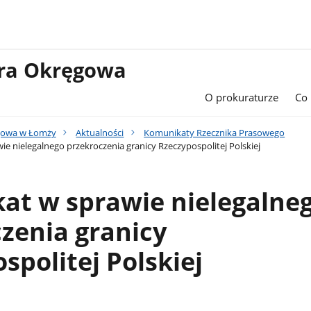
ura Okręgowa
O prokuraturze
Co
gowa w Łomży
Aktualności
Komunikaty Rzecznika Prasowego
e nielegalnego przekroczenia granicy Rzeczypospolitej Polskiej
at w sprawie nielegalne
zenia granicy
spolitej Polskiej