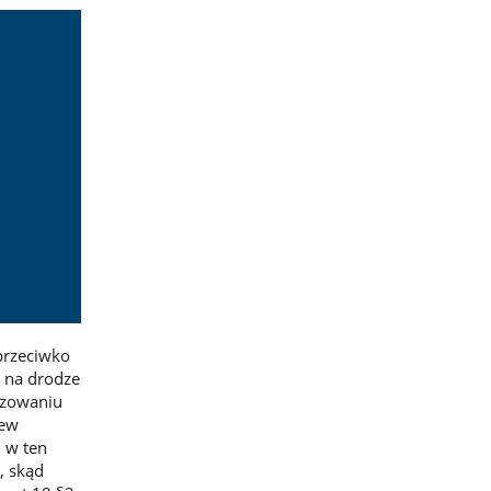
przeciwko
 na drodze
izowaniu
rew
 w ten
, skąd