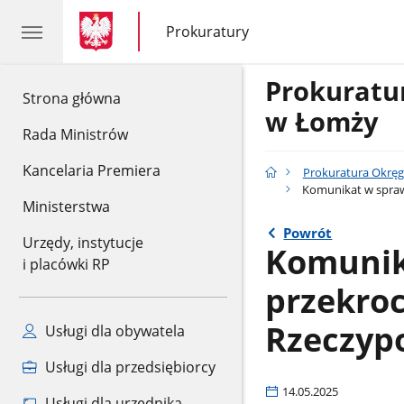
gov.pl
gov.pl
Prokuratury
gov.pl
Prokuratury
Prokurat
gov.pl
Strona główna
w Łomży
Rada Ministrów
Kancelaria Premiera
Prokuratura Okrę
Komunikat w sprawi
Ministerstwa
Powrót
Urzędy, instytucje
Komunik
i placówki RP
przekroc
Rzeczypo
Usługi dla obywatela
Usługi dla przedsiębiorcy
14.05.2025
Usługi dla urzędnika