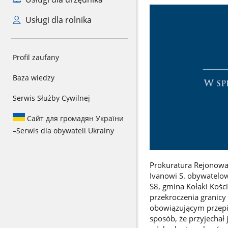
Usługi dla rolnika
Profil zaufany
Baza wiedzy
Serwis Służby Cywilnej
Сайт для громадян України
–
Serwis dla obywateli Ukrainy
Prokuratura Rejonowa
Ivanowi S. obywatelo
S8, gmina Kołaki Koś
przekroczenia granicy
obowiązującym przep
sposób, że przyjechał