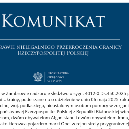
 w Zambrowie nadzoruje śledztwo o sygn. 4012-0.Ds.450.2025 
wi Ukrainy, podejrzanemu o udzielenie w dniu 06 maja 2025 roku
cielne, woj. podlaskiego, nieustalonym osobom pomocy w zorgan
 państwowej Rzeczpospolitej Polskiej z Republiki Białoruskiej wb
isom, dwóm obywatelom Afganistanu i dwóm obywatelom Iranu,
 jako kierowca pojazdem marki Opel w rejon strefy przygranicznej