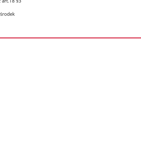
 art.18 §3
 środek