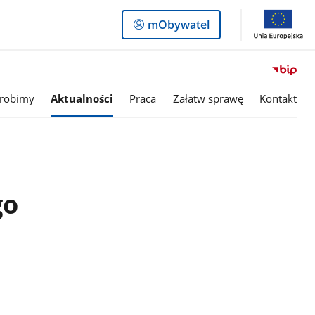
Logowanie
mObywatel
do
panelu
 robimy
Aktualności
Praca
Załatw sprawę
Kontakt
go