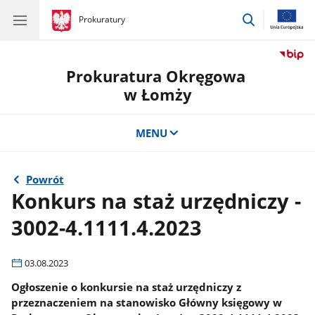
przejdź
gov.pl
Prokuratury
gov.pl
Prokuratury
do
wyszukiwar
Prokuratura Okręgowa
w Łomży
MENU
Powrót
Konkurs na staż urzędniczy -
3002-4.1111.4.2023
03.08.2023
Ogłoszenie o konkursie na staż urzędniczy z
przeznaczeniem na stanowisko Główny księgowy w