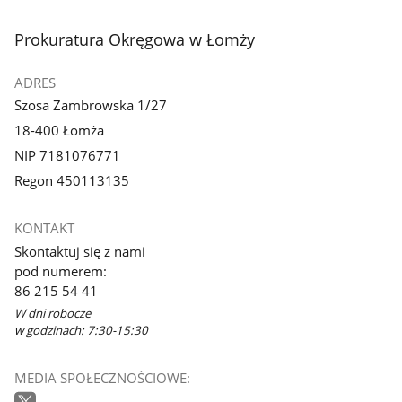
stopka
Prokuratura Okręgowa w Łomży
ADRES
Szosa Zambrowska 1/27
18-400 Łomża
NIP 7181076771
Regon 450113135
KONTAKT
Skontaktuj się z nami
pod numerem:
86 215 54 41
W dni robocze
w godzinach: 7:30-15:30
MEDIA SPOŁECZNOŚCIOWE: