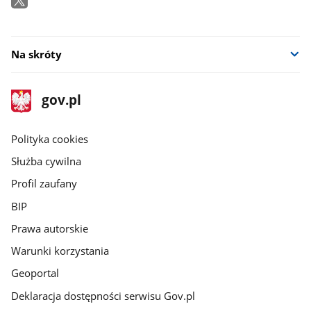
Na skróty
stopka
Strona
gov.pl
gov.pl
główna
gov.pl
Polityka cookies
Służba cywilna
Profil zaufany
BIP
Prawa autorskie
Warunki korzystania
Geoportal
Deklaracja dostępności serwisu Gov.pl