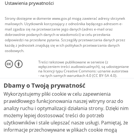
Ustawienia prywatności
Strony dostępne w domenie www.gov.pl mogą zawierać adresy skrzynek
mailowych. Użytkownik korzystający z odnośnika będącego adresem e-
mail zgadza się na przetwarzanie jego danych (adres e-mail oraz
dobrowolnie podanych danych w wiadomości) w celu przesłania
odpowiedzi na przesłane pytania. Szczegóły przetwarzania danych przez
każdą z jednostek znajdują się w ich politykach przetwarzania danych
osobowych.
Treści tekstowe publikowane w serwisie (z
wyłączeniem treści audiowizualnych), są udostępniane
na licencji typu Creative Commons: uznanie autorstwa
- na tych samych warunkach 4.0 (CC BY-SA 4.0).
Materiały audiowizualne, w tym zdjęcia, materiały
Dbamy o Twoją prywatność
audio i wideo, są udostępniane na licencji typu
Creative Commons: uznanie autorstwa użycie
Wykorzystujemy pliki cookie w celu zapewnienia
niekomercyjne - bez utworów zależnych 4.0 (CC BY-
NC-ND 4.0), o ile nie jest to stwierdzone inaczej.
prawidłowego funkcjonowania naszej witryny oraz do
analizy ruchu i optymalizacji działania strony. Dzięki nim
możemy lepiej dostosować treści do potrzeb
użytkowników i stale ulepszać nasze usługi. Pamiętaj, że
informacje przechowywane w plikach cookie mogą