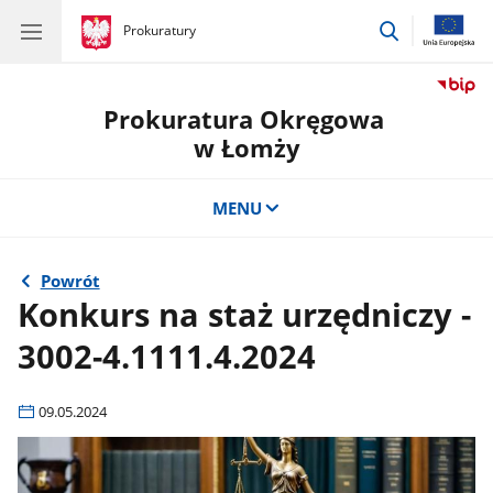
przejdź
gov.pl
Prokuratury
gov.pl
Prokuratury
do
wyszukiwar
Prokuratura Okręgowa
w Łomży
MENU
Powrót
Konkurs na staż urzędniczy -
3002-4.1111.4.2024
09.05.2024