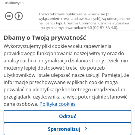
osobowych.
Treści tekstowe publikowane w serwisie (z
wyłączeniem treści audiowizualnych), są udostępniane
na licencji typu Creative Commons: uznanie autorstwa
- na tych samych warunkach 4.0 (CC BY-SA 4.0).
Materiały audiowizualne, w tym zdjęcia, materiały
Dbamy o Twoją prywatność
audio i wideo, są udostępniane na licencji typu
Creative Commons: uznanie autorstwa użycie
Wykorzystujemy pliki cookie w celu zapewnienia
niekomercyjne - bez utworów zależnych 4.0 (CC BY-
NC-ND 4.0), o ile nie jest to stwierdzone inaczej.
prawidłowego funkcjonowania naszej witryny oraz do
analizy ruchu i optymalizacji działania strony. Dzięki nim
możemy lepiej dostosować treści do potrzeb
użytkowników i stale ulepszać nasze usługi. Pamiętaj, że
informacje przechowywane w plikach cookie mogą
pozwalać na identyfikację konkretnego urządzenia lub
przeglądarki użytkownika, a więc potencjalnie stanowić
dane osobowe.
Polityka cookies
Odrzuć
Spersonalizuj