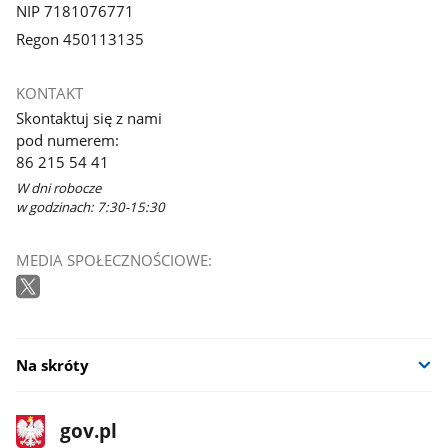
NIP 7181076771
Regon 450113135
KONTAKT
Skontaktuj się z nami
pod numerem:
86 215 54 41
W dni robocze
w godzinach: 7:30-15:30
MEDIA SPOŁECZNOŚCIOWE:
Na skróty
stopka
Strona
gov.pl
gov.pl