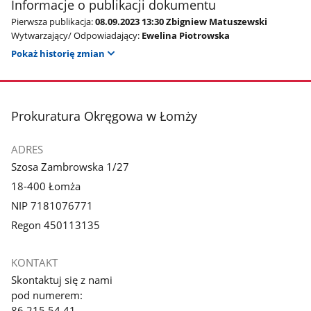
Informacje o publikacji dokumentu
Pierwsza publikacja:
08.09.2023 13:30 Zbigniew Matuszewski
Wytwarzający/ Odpowiadający:
Ewelina Piotrowska
Pokaż historię zmian
stopka
Prokuratura Okręgowa w Łomży
ADRES
Szosa Zambrowska 1/27
18-400 Łomża
NIP 7181076771
Regon 450113135
KONTAKT
Skontaktuj się z nami
pod numerem:
86 215 54 41