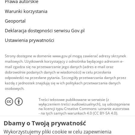
Prawa autorskie
Warunki korzystania
Geoportal
Deklaracja dostępności serwisu Gov.pl
Ustawienia prywatności
Strony dostępne w domenie www.gov.pl mogą zawierać adresy skrzynek
mailowych. Użytkownik korzystający z odnośnika będącego adresem e-
mail zgadza się na przetwarzanie jego danych (adres e-mail oraz
dobrowolnie podanych danych w wiadomości) w celu przesłania
odpowiedzi na przesłane pytania. Szczegóły przetwarzania danych przez
każdą z jednostek znajdują się w ich politykach przetwarzania danych
osobowych.
Treści tekstowe publikowane w serwisie (z
wyłączeniem treści audiowizualnych), są udostępniane
na licencji typu Creative Commons: uznanie autorstwa
- na tych samych warunkach 4.0 (CC BY-SA 4.0).
Materiały audiowizualne, w tym zdjęcia, materiały
Dbamy o Twoją prywatność
audio i wideo, są udostępniane na licencji typu
Creative Commons: uznanie autorstwa użycie
Wykorzystujemy pliki cookie w celu zapewnienia
niekomercyjne - bez utworów zależnych 4.0 (CC BY-