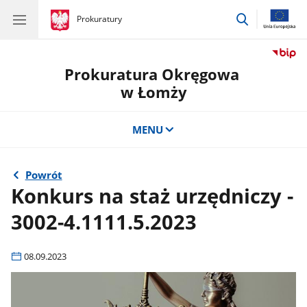
przejdź
gov.pl
Prokuratury
gov.pl
Prokuratury
do
wyszukiwar
Prokuratura Okręgowa
w Łomży
MENU
Powrót
Konkurs na staż urzędniczy -
3002-4.1111.5.2023
08.09.2023