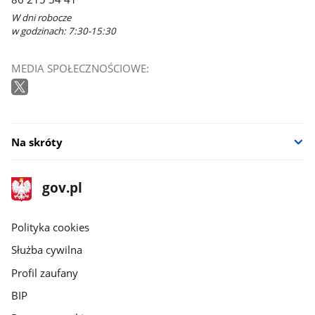
W dni robocze
w godzinach: 7:30-15:30
MEDIA SPOŁECZNOŚCIOWE:
Na skróty
stopka
Strona
gov.pl
gov.pl
główna
gov.pl
Polityka cookies
Służba cywilna
Profil zaufany
BIP