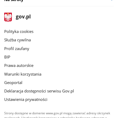
stopka
Strona
gov.pl
gov.pl
główna
gov.pl
Polityka cookies
Służba cywilna
Profil zaufany
BIP
Prawa autorskie
Warunki korzystania
Geoportal
Deklaracja dostępności serwisu Gov.pl
Ustawienia prywatności
Strony dostępne w domenie www.gov.pl mogą zawierać adresy skrzynek
mailowych. Użytkownik korzystający z odnośnika będącego adresem e-