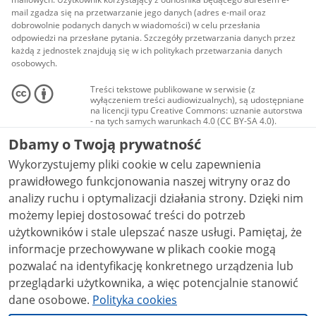
mail zgadza się na przetwarzanie jego danych (adres e-mail oraz
dobrowolnie podanych danych w wiadomości) w celu przesłania
odpowiedzi na przesłane pytania. Szczegóły przetwarzania danych przez
każdą z jednostek znajdują się w ich politykach przetwarzania danych
osobowych.
Treści tekstowe publikowane w serwisie (z
wyłączeniem treści audiowizualnych), są udostępniane
na licencji typu Creative Commons: uznanie autorstwa
- na tych samych warunkach 4.0 (CC BY-SA 4.0).
Materiały audiowizualne, w tym zdjęcia, materiały
Dbamy o Twoją prywatność
audio i wideo, są udostępniane na licencji typu
Creative Commons: uznanie autorstwa użycie
Wykorzystujemy pliki cookie w celu zapewnienia
niekomercyjne - bez utworów zależnych 4.0 (CC BY-
NC-ND 4.0), o ile nie jest to stwierdzone inaczej.
prawidłowego funkcjonowania naszej witryny oraz do
analizy ruchu i optymalizacji działania strony. Dzięki nim
możemy lepiej dostosować treści do potrzeb
użytkowników i stale ulepszać nasze usługi. Pamiętaj, że
informacje przechowywane w plikach cookie mogą
pozwalać na identyfikację konkretnego urządzenia lub
przeglądarki użytkownika, a więc potencjalnie stanowić
dane osobowe.
Polityka cookies