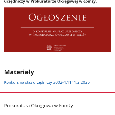
urzędniczy w Prokuraturze Okręgowej w Łomży.
Materiały
Konkurs na staż urzędniczy 3002-4.1111.2.2025
stopka
Prokuratura Okręgowa w Łomży